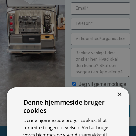
Jeg vil gerne modtage
nyheder på mail (bare rolig,
×
vi spammer ikke)
Denne hjemmeside bruger
SEND
cookies
FORESPØRGSEL
Denne hjemmeside bruger cookies til at
forbedre brugeroplevelsen. Ved at bruge
vores hjemmeside giver du samtykke til