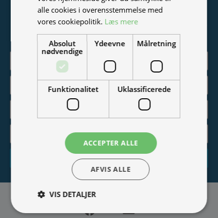
Tilmeld nyhedsmail
alle cookies i overensstemmelse med
vores cookiepolitik.
Læs mere
Vær blandt de første til at modtage info om nye produkter,
tilbud, events og udstillinger.
Absolut
Ydeevne
Målretning
nødvendige
Funktionalitet
Uklassificerede
ACCEPTER ALLE
Tilmeld
AFVIS ALLE
VIS DETALJER