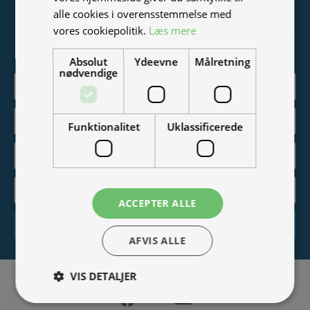
Tilmeld nyhedsmail
alle cookies i overensstemmelse med
vores cookiepolitik.
Læs mere
Vær blandt de første til at modtage info om nye produkter,
tilbud, events og udstillinger.
Absolut
Ydeevne
Målretning
nødvendige
Funktionalitet
Uklassificerede
ACCEPTER ALLE
Tilmeld
AFVIS ALLE
VIS DETALJER