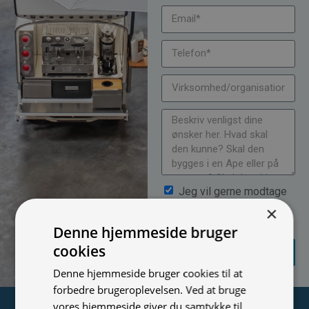
Jeg vil gerne modtage
nyheder på mail (bare rolig,
×
vi spammer ikke)
Denne hjemmeside bruger
SEND
cookies
FORESPØRGSEL
Denne hjemmeside bruger cookies til at
forbedre brugeroplevelsen. Ved at bruge
vores hjemmeside giver du samtykke til