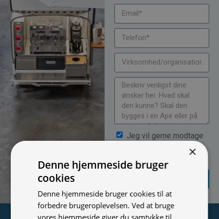
Jeg vil gerne modtage
nyheder på mail (bare rolig,
×
vi spammer ikke)
Denne hjemmeside bruger
SEND
cookies
FORESPØRGSEL
Denne hjemmeside bruger cookies til at
forbedre brugeroplevelsen. Ved at bruge
vores hjemmeside giver du samtykke til