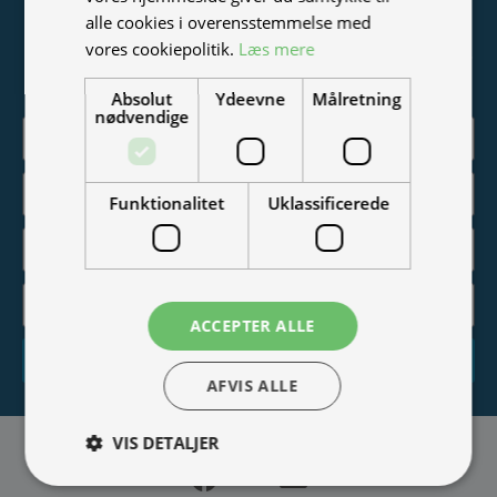
Tilmeld nyhedsmail
alle cookies i overensstemmelse med
vores cookiepolitik.
Læs mere
Vær blandt de første til at modtage info om nye produkter,
tilbud, events og udstillinger.
Absolut
Ydeevne
Målretning
nødvendige
Funktionalitet
Uklassificerede
ACCEPTER ALLE
Tilmeld
AFVIS ALLE
VIS DETALJER