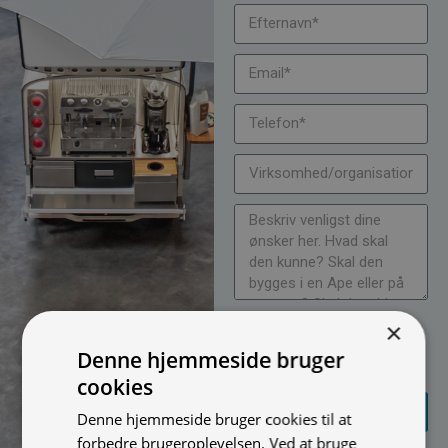
Jeg vil gerne modtage
×
nyheder på mail (bare rolig,
Denne hjemmeside bruger
vi spammer ikke)
cookies
SEND
Denne hjemmeside bruger cookies til at
FORESPØRGSEL
forbedre brugeroplevelsen. Ved at bruge