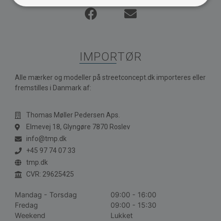
IMPORTØR
Alle mærker og modeller på streetconcept.dk importeres eller
fremstilles i Danmark af:
Thomas Møller Pedersen Aps.
Elmevej 18, Glyngøre 7870 Roslev
info@tmp.dk
+45 97 74 07 33
tmp.dk
CVR: 29625425
Mandag - Torsdag
09:00 - 16:00
Fredag
09:00 - 15:30
Weekend
Lukket