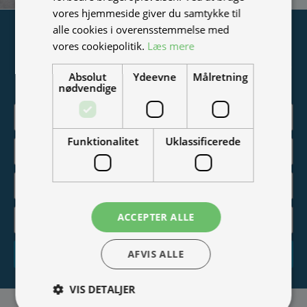
vores hjemmeside giver du samtykke til
alle cookies i overensstemmelse med
Tilmeld nyhedsmail
vores cookiepolitik.
Læs mere
Vær blandt de første til at modtage info om nye produkter,
Absolut
Ydeevne
Målretning
tilbud, events og udstillinger.
nødvendige
Funktionalitet
Uklassificerede
ACCEPTER ALLE
AFVIS ALLE
Tilmeld
VIS DETALJER