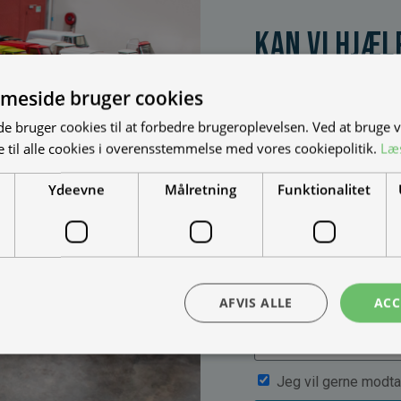
Kan vi hjæl
Vi bygger vognene på
dine behov. Udfyld fo
meside bruger cookies
muligheder, priser mm
 bruger cookies til at forbedre brugeroplevelsen. Ved at bruge
 til alle cookies i overensstemmelse med vores cookiepolitik.
Læ
Ydeevne
Målretning
Funktionalitet
AFVIS ALLE
ACC
Jeg vil gerne modta