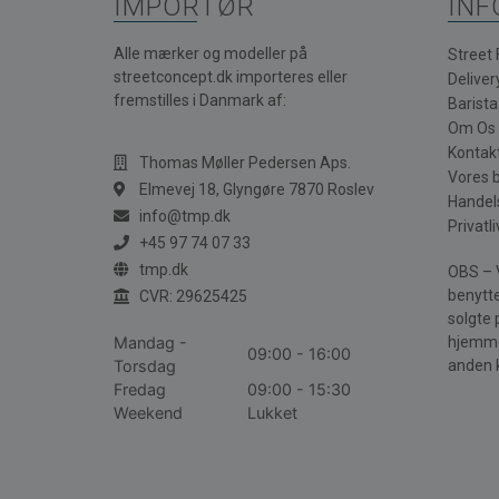
IMPORTØR
INF
Alle mærker og modeller på
Street
streetconcept.dk importeres eller
Deliver
fremstilles i Danmark af:
Barist
Om Os
Kontak
Thomas Møller Pedersen Aps.
Vores 
Elmevej 18, Glyngøre 7870 Roslev
Handel
info@tmp.dk
Privatli
+45 97 74 07 33
tmp.dk
OBS – V
benytte
CVR: 29625425
solgte 
Mandag -
hjemme
09:00 - 16:00
Torsdag
anden 
Fredag
09:00 - 15:30
Weekend
Lukket