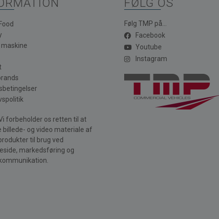
ORMATION
FØLG OS
Følg TMP på...
 Food
y
Facebook
a maskine
Youtube
Instagram
t
brands
sbetingelser
vspolitik
i forbeholder os retten til at
 billede- og video materiale af
produkter til brug ved
side, markedsføring og
kommunikation.