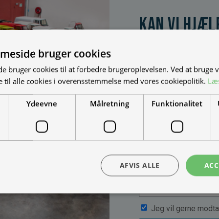
Kan vi hjæl
Vi bygger vognene på
dine behov. Udfyld fo
meside bruger cookies
muligheder, priser mm
 bruger cookies til at forbedre brugeroplevelsen. Ved at bruge
 til alle cookies i overensstemmelse med vores cookiepolitik.
Læ
Ydeevne
Målretning
Funktionalitet
AFVIS ALLE
ACC
Jeg vil gerne modta