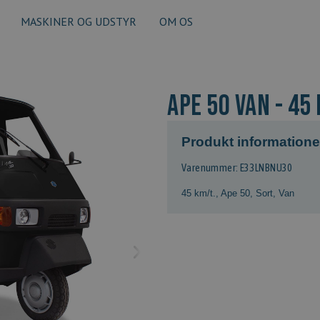
MASKINER OG UDSTYR
OM OS
Ape 50 Van - 45 
Produkt informatione
Varenummer: E33LNBNU30
45 km/t.
,
Ape 50
,
Sort
,
Van