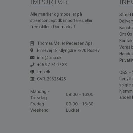
IMPORTØR
INF
Alle mærker og modeller på
Street
streetconcept.dk importeres eller
Deliver
fremstilles i Danmark af:
Barist
Om Os
Kontak
Thomas Møller Pedersen Aps.
Vores 
Elmevej 18, Glyngøre 7870 Roslev
Handel
info@tmp.dk
Privatli
+45 97 74 07 33
tmp.dk
OBS – V
benytte
CVR: 29625425
solgte 
Mandag -
hjemme
09:00 - 16:00
Torsdag
anden 
Fredag
09:00 - 15:30
Weekend
Lukket