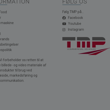
ORMATION
FØLG OS
Følg TMP på...
 Food
y
Facebook
a maskine
Youtube
Instagram
t
brands
sbetingelser
vspolitik
i forbeholder os retten til at
 billede- og video materiale af
produkter til brug ved
side, markedsføring og
kommunikation.