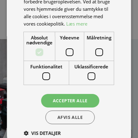
ikke er blacklistet, ved at modtage en video af at
forbedre brugeroplevelsen. Ved at bruge
batteriet sidder i en scooter som kan køre.
vores hjemmeside giver du samtykke til
alle cookies i overensstemmelse med
vores cookiepolitik.
Læs mere
Absolut
Ydeevne
Målretning
nødvendige
Kan vi hjælpe
dig?
Funktionalitet
Uklassificerede
Vi bygger vognene på
bestilling og kan
skræddersy løsningen
100% efter dine behov.
Udfyld formularen og
ACCEPTER ALLE
bliv kontaktet til en snak
om muligheder, priser
AFVIS ALLE
mm.
VIS DETALJER