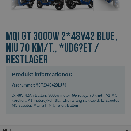
MQi GT 3000w 2*48v42 Blue,
NIU 70 km/t., *Udg?et /
Restlager
Produkt informationer:
Varenummer: MGT2X4842BLU70
2x 48V 42Ah Batteri
,
3000w motor
,
5G ready
,
70 km/t.
,
A1-MC
kørekort
,
A1-motorcykel
,
Blå
,
Ekstra lang rækkevid
,
El-scooter
,
MC-scooter
,
MQi GT
,
NIU
,
Stort Batteri
NIU