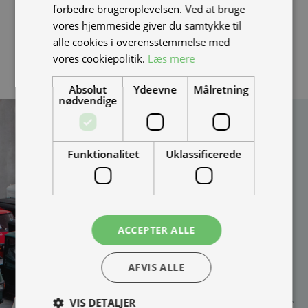
forbedre brugeroplevelsen. Ved at bruge
ikke er blacklistet, ved at modtage en video af at
vores hjemmeside giver du samtykke til
batteriet sidder i en scooter som kan køre.
alle cookies i overensstemmelse med
vores cookiepolitik.
Læs mere
Absolut
Ydeevne
Målretning
nødvendige
Kan vi hjælpe
dig?
Funktionalitet
Uklassificerede
Vi bygger vognene på
bestilling og kan
skræddersy løsningen
100% efter dine behov.
ACCEPTER ALLE
Udfyld formularen og
bliv kontaktet til en snak
om muligheder, priser
AFVIS ALLE
mm.
VIS DETALJER