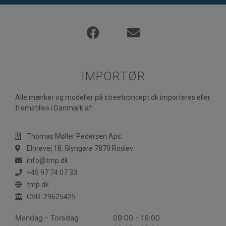
IMPORTØR
Alle mærker og modeller på streetconcept.dk importeres eller
fremstilles i Danmark af:
Thomas Møller Pedersen Aps.
Elmevej 18, Glyngøre 7870 Roslev
info@tmp.dk
+45 97 74 07 33
tmp.dk
CVR: 29625425
Mandag - Torsdag
09:00 - 16:00