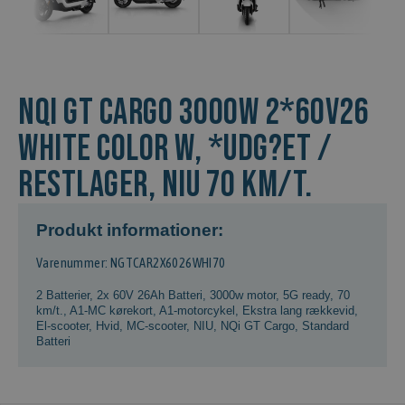
NQi GT Cargo 3000w 2*60v26
White color w, *Udg?et /
Restlager, NIU 70 km/t.
Produkt informationer:
Varenummer: NGTCAR2X6026WHI70
2 Batterier
,
2x 60V 26Ah Batteri
,
3000w motor
,
5G ready
,
70
km/t.
,
A1-MC kørekort
,
A1-motorcykel
,
Ekstra lang rækkevid
,
El-scooter
,
Hvid
,
MC-scooter
,
NIU
,
NQi GT Cargo
,
Standard
Batteri