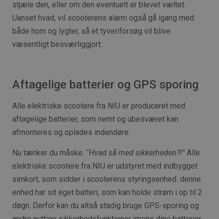
stjæle den, eller om den eventuelt er blevet væltet.
Uanset hvad, vil scooterens alarm også gå igang med
både horn og lygter, så et tyveriforsøg vil blive
væsentligt besværliggjort.
Aftagelige batterier og GPS sporing
Alle elektriske scootere fra NIU er produceret med
aftagelige batterier, som nemt og ubesværet kan
afmonteres og oplades indendøre.
Nu tænker du måske:
“Hvad så med sikkerheden?!”
Alle
elektriske scootere fra NIU er udstyret med indbygget
simkort, som sidder i scooterens styringsenhed. denne
enhed har sit eget batteri, som kan holde strøm i op til 2
døgn. Derfor kan du altså stadig bruge GPS-sporing og
andre nyttige sikkerhedsfunktioner imens dine batterier