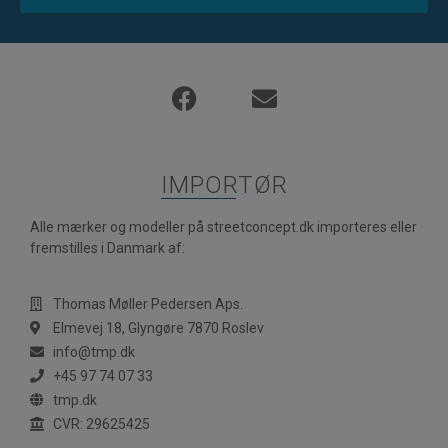
IMPORTØR
Alle mærker og modeller på streetconcept.dk importeres eller
fremstilles i Danmark af:
Thomas Møller Pedersen Aps.
Elmevej 18, Glyngøre 7870 Roslev
info@tmp.dk
+45 97 74 07 33
tmp.dk
CVR: 29625425