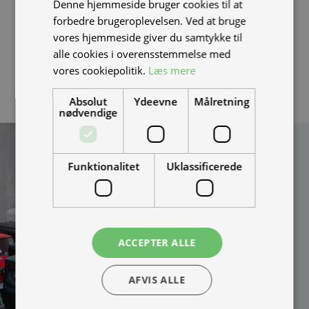
Denne hjemmeside bruger cookies til at
NIU forhandler
. alternativt skal du sikre dig at batteriet
forbedre brugeroplevelsen. Ved at bruge
ikke er blacklistet, ved at modtage en video af at
vores hjemmeside giver du samtykke til
alle cookies i overensstemmelse med
batteriet sidder i en scooter som kan køre.
vores cookiepolitik.
Læs mere
Absolut
Ydeevne
Målretning
nødvendige
Kan vi hjælpe
Funktionalitet
Uklassificerede
dig?
Vi bygger vognene på
bestilling og kan
skræddersy løsningen
100% efter dine behov.
ACCEPTER ALLE
Udfyld formularen og
bliv kontaktet til en snak
AFVIS ALLE
om muligheder, priser
mm.