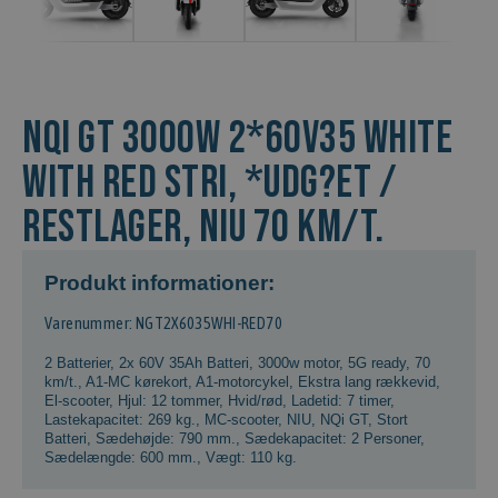
NQi GT 3000w 2*60v35 White
with red stri, *Udg?et /
Restlager, NIU 70 km/t.
Produkt informationer:
Varenummer: NGT2X6035WHI-RED70
2 Batterier
,
2x 60V 35Ah Batteri
,
3000w motor
,
5G ready
,
70
km/t.
,
A1-MC kørekort
,
A1-motorcykel
,
Ekstra lang rækkevid
,
El-scooter
,
Hjul: 12 tommer
,
Hvid/rød
,
Ladetid: 7 timer
,
Lastekapacitet: 269 kg.
,
MC-scooter
,
NIU
,
NQi GT
,
Stort
Batteri
,
Sædehøjde: 790 mm.
,
Sædekapacitet: 2 Personer
,
Sædelængde: 600 mm.
,
Vægt: 110 kg.