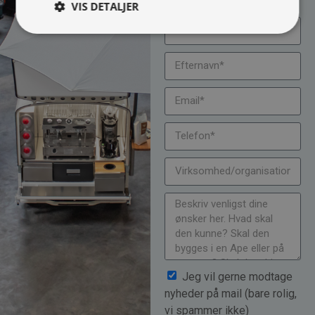
VIS DETALJER
Jeg vil gerne modtage
nyheder på mail (bare rolig,
vi spammer ikke)