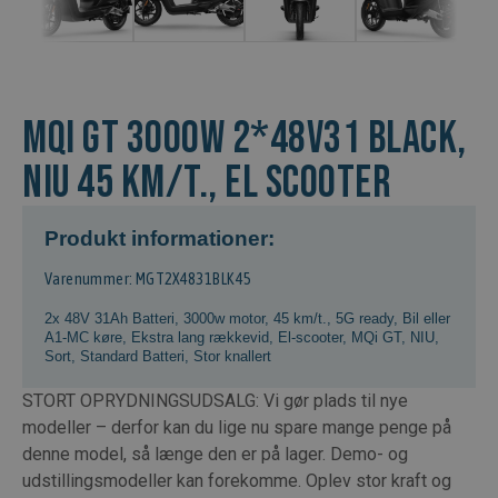
MQi GT 3000w 2*48v31 Black,
NIU 45 km/t., El scooter
Produkt informationer:
Varenummer: MGT2X4831BLK45
2x 48V 31Ah Batteri
,
3000w motor
,
45 km/t.
,
5G ready
,
Bil eller
A1-MC køre
,
Ekstra lang rækkevid
,
El-scooter
,
MQi GT
,
NIU
,
Sort
,
Standard Batteri
,
Stor knallert
STORT OPRYDNINGSUDSALG: Vi gør plads til nye
modeller – derfor kan du lige nu spare mange penge på
denne model, så længe den er på lager. Demo- og
udstillingsmodeller kan forekomme. Oplev stor kraft og