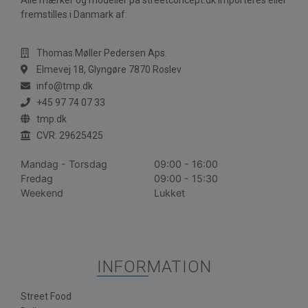
Alle mærker og modeller på streetconcept.dk importeres eller
fremstilles i Danmark af:
Thomas Møller Pedersen Aps.
Elmevej 18, Glyngøre 7870 Roslev
info@tmp.dk
+45 97 74 07 33
tmp.dk
CVR: 29625425
Mandag - Torsdag
09:00 - 16:00
Fredag
09:00 - 15:30
Weekend
Lukket
INFORMATION
Street Food