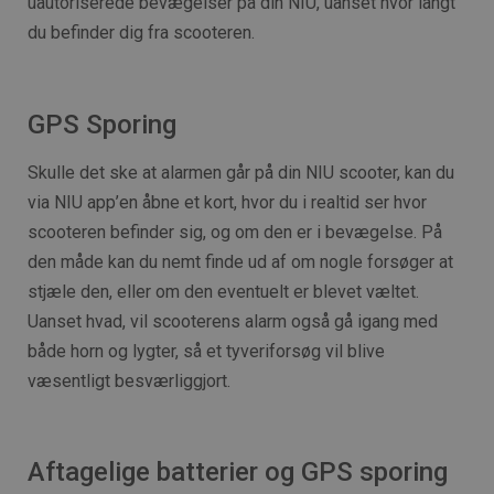
uautoriserede bevægelser på din NIU, uanset hvor langt
du befinder dig fra scooteren.
GPS Sporing
Skulle det ske at alarmen går på din NIU scooter, kan du
via NIU app’en åbne et kort, hvor du i realtid ser hvor
scooteren befinder sig, og om den er i bevægelse. På
den måde kan du nemt finde ud af om nogle forsøger at
stjæle den, eller om den eventuelt er blevet væltet.
Uanset hvad, vil scooterens alarm også gå igang med
både horn og lygter, så et tyveriforsøg vil blive
væsentligt besværliggjort.
Aftagelige batterier og GPS sporing