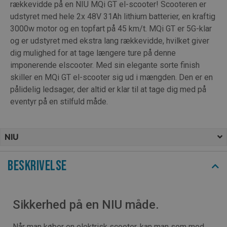
rækkevidde på en NIU MQi GT el-scooter! Scooteren er
udstyret med hele 2x 48V 31Ah lithium batterier, en kraftig
3000w motor og en topfart på 45 km/t. MQi GT er 5G-klar
og er udstyret med ekstra lang rækkevidde, hvilket giver
dig mulighed for at tage længere ture på denne
imponerende elscooter. Med sin elegante sorte finish
skiller en MQi GT el-scooter sig ud i mængden. Den er en
pålidelig ledsager, der altid er klar til at tage dig med på
eventyr på en stilfuld måde.
NIU
Beskrivelse
Sikkerhed på en NIU måde.
Når man køber en elektrisk scooter, kan man som med