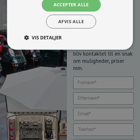
ACCEPTER ALLE
dig?
Vi bygger vognene på
AFVIS ALLE
bestilling og kan
skræddersy løsningen
VIS DETALJER
100% efter dine behov.
Udfyld formularen og
bliv kontaktet til en snak
om muligheder, priser
mm.