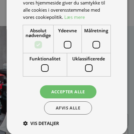
vores hjemmeside giver du samtykke til
alle cookies i overensstemmelse med
vores cookiepolitik.
Læs mere
Absolut
Ydeevne
Målretning
nødvendige
Kan vi hjælpe
dig?
Vi bygger vognene på
Funktionalitet
Uklassificerede
bestilling og kan
skræddersy løsningen
100% efter dine behov.
Udfyld formularen og
bliv kontaktet til en snak
ACCEPTER ALLE
om muligheder, priser
mm.
AFVIS ALLE
VIS DETALJER