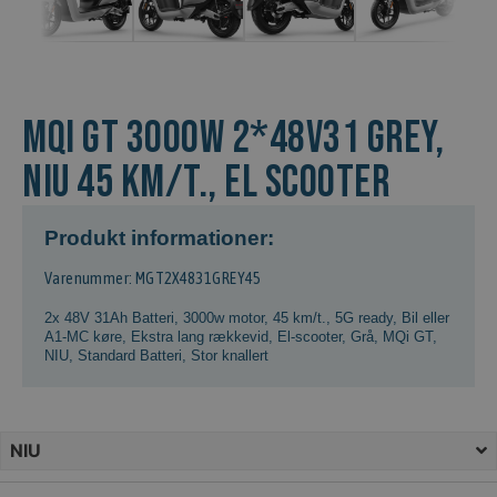
MQi GT 3000w 2*48v31 Grey,
NIU 45 km/t., El scooter
Produkt informationer:
Varenummer: MGT2X4831GREY45
2x 48V 31Ah Batteri
,
3000w motor
,
45 km/t.
,
5G ready
,
Bil eller
A1-MC køre
,
Ekstra lang rækkevid
,
El-scooter
,
Grå
,
MQi GT
,
NIU
,
Standard Batteri
,
Stor knallert
NIU