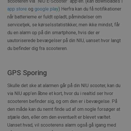
scooteren via “NIU E-Scooter” app’en. (kan downloades i
app store
og
google play
) Herfra kan du få notifikationer
når batterierne er fuldt opladt, påmindelser om
servicetjek, se kørselsstatistikker, men ikke mindst, får
du en alarm op på din smartphone, hvis der er
uautoriserede bevægelser på din NIU, uanset hvor langt
du befinder dig fra scooteren.
GPS Sporing
Skulle det ske at alarmen går på din NIU scooter, kan du
via NIU app’en åbne et kort, hvor du i realtid ser hvor
scooteren befinder sig, og om den er i bevægelse. På
den måde kan du nemt finde ud af om nogle forsøger at
stjæle den, eller om den eventuelt er blevet væltet.
Uanset hvad, vil scooterens alarm også gå igang med