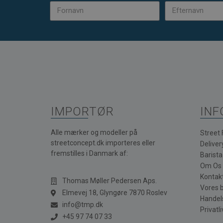
IMPORTØR
INF
Alle mærker og modeller på
Street
streetconcept.dk importeres eller
Deliver
fremstilles i Danmark af:
Barist
Om Os
Kontak
Thomas Møller Pedersen Aps.
Vores 
Elmevej 18, Glyngøre 7870 Roslev
Handel
info@tmp.dk
Privatli
+45 97 74 07 33