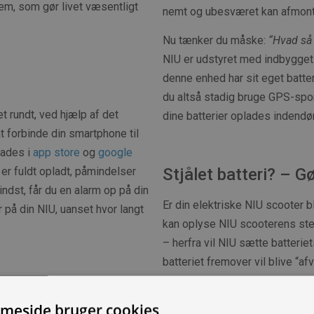
em, som gør livet væsentligt
nemt og ubesværet kan afmont
Nu tænker du måske:
“Hvad så
NIU er udstyret med indbygget
denne enhed har sit eget batter
du altså stadig bruge GPS-spo
t rundt, ved hjælp af det
dine batterier oplades indendø
t forbinde din smartphone til
oades i
app store
og
google
Stjålet batteri? – Gø
e er fuldt opladt, påmindelser
ndst, får du en alarm op på din
Er din elektriske NIU scooter ble
på din NIU, uanset hvor langt
kan oplyse NIU scooterens ste
– herfra vil NIU sætte batterie
batteriet fremover vil blive “a
den scooter som batteriet blev
meside bruger cookies
Hvis du skulle overveje at købe e