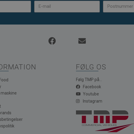
ORMATION
FØLG OS
Følg TMP på...
 Food
y
Facebook
a maskine
Youtube
Instagram
t
brands
sbetingelser
vspolitik