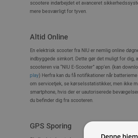
scootere indarbejdet et avanceret sikkerhedssyst
mere besværligt for tyven.
Altid Online
En elektrisk scooter fra NIU er nemlig online døgne
indbyggede simkort. Dette gør det muligt for dig, a
scooteren via “NIU E-Scooter” app’en. (kan downl
play
) Herfra kan du få notifikationer når batteriern
om servicetjek, se kørselsstatistikker, men ikke mi
smartphone, hvis der er uautoriserede bevægelser 
du befinder dig fra scooteren.
GPS Sporing
Denne hjem