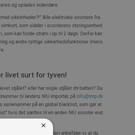
eres og oplades indendøre.
 med sikkerheden?!”
Alle elektriske scootere fra
 simkort, som sidder i scooterens styringsenhed.
i, som kan holde strøm i op til 2 døgn. Derfor kan
ring og andre nyttige sikkerhedsfunktioner imens
re.
r livet surt for tyven!
vet stjålet? eller har nogle stjålet dit batteri? Du
lnummer til landets NIU importør, på
info@tmp.dk
ts serienummer på en global blacklist, som gør at
fvist” hvis det sættes til en anden NIU scooter end
 leveret med.
×
t nyt, eller et ekstra batteri anbefaler vi, at du