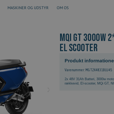
MASKINER OG UDSTYR
OM OS
MQi GT 3000w 2*
El scooter
Produkt informatione
Varenummer: MGT2X4831BLU45
2x 48V 31Ah Batteri
,
3000w moto
rækkevid
,
El-scooter
,
MQi GT
,
N