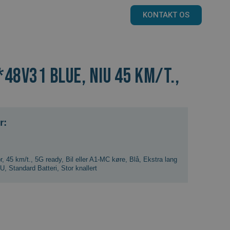
KONTAKT OS
48v31 Blue, NIU 45 km/t.,
r:
r
,
45 km/t.
,
5G ready
,
Bil eller A1-MC køre
,
Blå
,
Ekstra lang
IU
,
Standard Batteri
,
Stor knallert