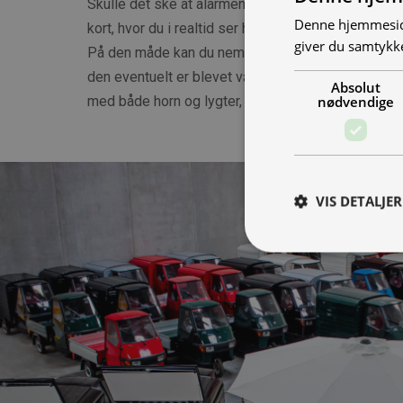
Skulle det ske at alarmen går på din NIU scooter, 
Denne hjemmeside
kort, hvor du i realtid ser hvor scooteren befinder
giver du samtykke
På den måde kan du nemt finde ud af om nogle fors
den eventuelt er blevet væltet. Uanset hvad, vil s
Absolut
nødvendige
med både horn og lygter, så et tyveriforsøg vil bli
VIS DETALJER