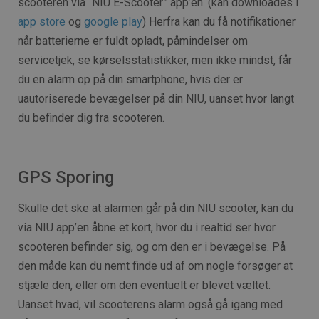
scooteren via “NIU E-Scooter” app’en. (kan downloades i
app store
og
google play
) Herfra kan du få notifikationer
når batterierne er fuldt opladt, påmindelser om
servicetjek, se kørselsstatistikker, men ikke mindst, får
du en alarm op på din smartphone, hvis der er
uautoriserede bevægelser på din NIU, uanset hvor langt
du befinder dig fra scooteren.
GPS Sporing
Skulle det ske at alarmen går på din NIU scooter, kan du
via NIU app’en åbne et kort, hvor du i realtid ser hvor
scooteren befinder sig, og om den er i bevægelse. På
den måde kan du nemt finde ud af om nogle forsøger at
stjæle den, eller om den eventuelt er blevet væltet.
Uanset hvad, vil scooterens alarm også gå igang med