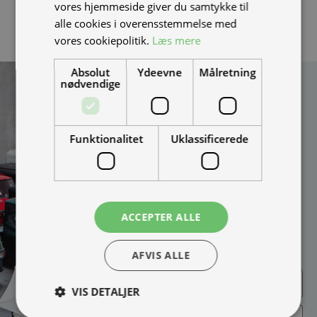
vores hjemmeside giver du samtykke til
alle cookies i overensstemmelse med
vores cookiepolitik.
Læs mere
Absolut
Ydeevne
Målretning
nødvendige
Kan vi hjælpe
dig?
Vi bygger vognene på
Funktionalitet
Uklassificerede
bestilling og kan
skræddersy løsningen
100% efter dine behov.
Udfyld formularen og
bliv kontaktet til en snak
ACCEPTER ALLE
om muligheder, priser
mm.
AFVIS ALLE
VIS DETALJER