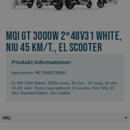
MQi GT 3000w 2*48v31 White,
NIU 45 km/t., El scooter
Produkt informationer:
Varenummer: MGT2X4831WHI45
2x 48V 31Ah Batteri
,
3000w motor
,
45 km/t.
,
5G ready
,
Bil eller
A1-MC køre
,
Ekstra lang rækkevid
,
El-scooter
,
Hvid
,
MQi GT
,
NIU
,
Standard Batteri
,
Stor knallert
NIU