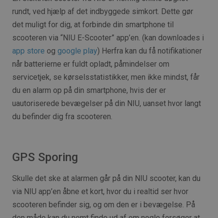
rundt, ved hjælp af det indbyggede simkort. Dette gør
det muligt for dig, at forbinde din smartphone til
scooteren via “NIU E-Scooter” app’en. (kan downloades i
app store
og
google play
) Herfra kan du få notifikationer
når batterierne er fuldt opladt, påmindelser om
servicetjek, se kørselsstatistikker, men ikke mindst, får
du en alarm op på din smartphone, hvis der er
uautoriserede bevægelser på din NIU, uanset hvor langt
du befinder dig fra scooteren.
GPS Sporing
Skulle det ske at alarmen går på din NIU scooter, kan du
via NIU app’en åbne et kort, hvor du i realtid ser hvor
scooteren befinder sig, og om den er i bevægelse. På
den måde kan du nemt finde ud af om nogle forsøger at