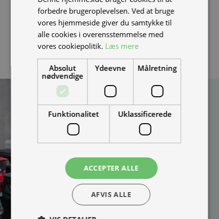
NIU forhandler
. alternativt skal du sikre dig at batteriet
forbedre brugeroplevelsen. Ved at bruge
ikke er blacklistet, ved at modtage en video af at
vores hjemmeside giver du samtykke til
batteriet sidder i en scooter som kan køre.
alle cookies i overensstemmelse med
vores cookiepolitik.
Læs mere
Absolut
Ydeevne
Målretning
nødvendige
Kan vi hjælpe
dig?
Funktionalitet
Uklassificerede
Vi bygger vognene på
bestilling og kan
skræddersy løsningen
100% efter dine behov.
ACCEPTER ALLE
Udfyld formularen og
bliv kontaktet til en snak
AFVIS ALLE
om muligheder, priser
mm.