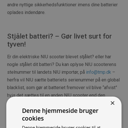
andre nyttige sikkerhedsfunktioner imens dine batterier
oplades indendøre.
Stjålet batteri? – Gør livet surt for
tyven!
Er din elektriske NIU scooter blevet stjålet? eller har
nogle stjålet dit batteri? Du kan oplyse NIU scooterens
stelnummer til landets NIU importør, på
info@tmp.dk
–
herfra vil NIU sætte batteriets serienummer på en global
blacklist, som gør at batteriet fremover vil blive “afvist”
hvis det sættes til en anden NIU scooter end den
×
scooter som batteriet blev leveret med.
Denne hjemmeside bruger
Hvis du skulle overveje at købe et nyt, eller et ekstra
cookies
batteri anbefaler vi, at du altid handler hos en
autoriseret
Denne hjemmeside bruger cookies til at