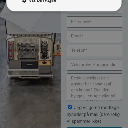
VIS DETALJER
Jeg vil gerne modtage
nyheder på mail (bare rolig,
vi spammer ikke)