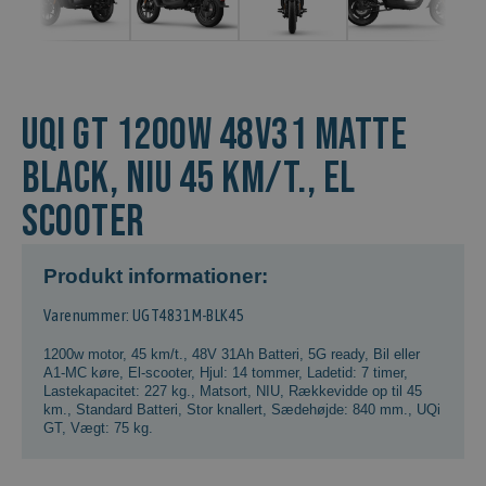
UQi GT 1200w 48v31 Matte
Black, NIU 45 km/t., El
scooter
Produkt informationer:
Varenummer: UGT4831M-BLK45
1200w motor
,
45 km/t.
,
48V 31Ah Batteri
,
5G ready
,
Bil eller
A1-MC køre
,
El-scooter
,
Hjul: 14 tommer
,
Ladetid: 7 timer
,
Lastekapacitet: 227 kg.
,
Matsort
,
NIU
,
Rækkevidde op til 45
km.
,
Standard Batteri
,
Stor knallert
,
Sædehøjde: 840 mm.
,
UQi
GT
,
Vægt: 75 kg.