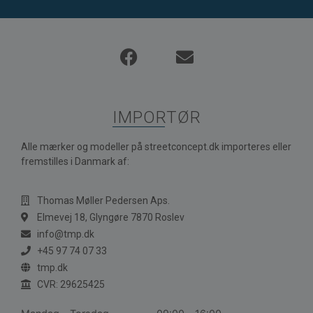
IMPORTØR
Alle mærker og modeller på streetconcept.dk importeres eller
fremstilles i Danmark af:
Thomas Møller Pedersen Aps.
Elmevej 18, Glyngøre 7870 Roslev
info@tmp.dk
+45 97 74 07 33
tmp.dk
CVR: 29625425