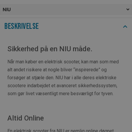
NIU
Beskrivelse
Sikkerhed på en NIU måde.
Når man køber en elektrisk scooter, kan man som med
alt andet risikere at nogle bliver “inspirerede” og
forsøger at stjæle den. NIU har i alle deres elektriske
scootere indarbejdet et avanceret sikkerhedssystem,
som gør livet væsentligt mere besværligt for tyven.
Altid Online
En elektrisk scooter fra NIU er nemlig online døgnet