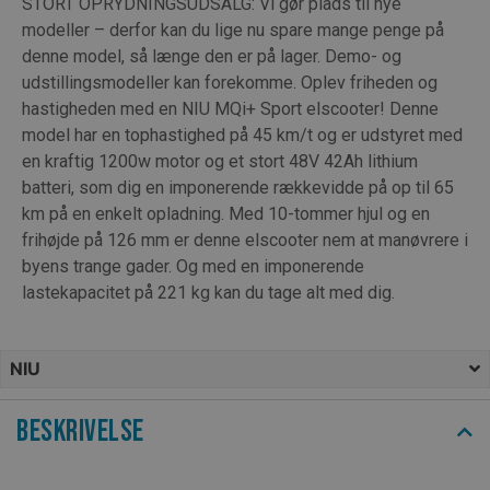
STORT OPRYDNINGSUDSALG: Vi gør plads til nye
modeller – derfor kan du lige nu spare mange penge på
denne model, så længe den er på lager. Demo- og
udstillingsmodeller kan forekomme. Oplev friheden og
hastigheden med en NIU MQi+ Sport elscooter! Denne
model har en tophastighed på 45 km/t og er udstyret med
en kraftig 1200w motor og et stort 48V 42Ah lithium
batteri, som dig en imponerende rækkevidde på op til 65
km på en enkelt opladning. Med 10-tommer hjul og en
frihøjde på 126 mm er denne elscooter nem at manøvrere i
byens trange gader. Og med en imponerende
lastekapacitet på 221 kg kan du tage alt med dig.
NIU
Beskrivelse