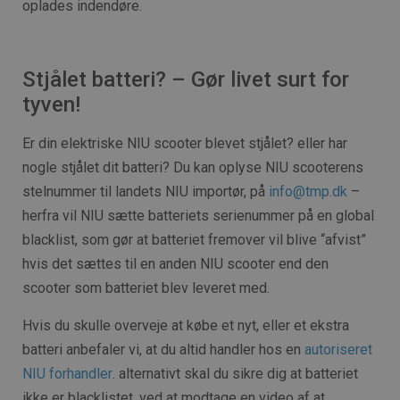
oplades indendøre.
Stjålet batteri? – Gør livet surt for
tyven!
Er din elektriske NIU scooter blevet stjålet? eller har
nogle stjålet dit batteri? Du kan oplyse NIU scooterens
stelnummer til landets NIU importør, på
info@tmp.dk
–
herfra vil NIU sætte batteriets serienummer på en global
blacklist, som gør at batteriet fremover vil blive “afvist”
hvis det sættes til en anden NIU scooter end den
scooter som batteriet blev leveret med.
Hvis du skulle overveje at købe et nyt, eller et ekstra
batteri anbefaler vi, at du altid handler hos en
autoriseret
NIU forhandler
. alternativt skal du sikre dig at batteriet
ikke er blacklistet, ved at modtage en video af at