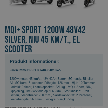
MQi+ Sport 1200w 48v42
Silver, NIU 45 km/t., El
scooter
Produkt informationer:
Varenummer: MSPORT4842SILVER45
1200w motor
,
45 km/t.
,
48V 42Ah Batteri
,
5G ready
,
Bil eller
A1-MC køre
,
El-scooter
,
Frihøjde: 126 mm.
,
Hjul: 10 Tommer
,
Ladetid: 9 timer
,
Lastekapacitet: 221 kg.
,
MQi+ Sport
,
NIU
,
Oprydning
,
Rækkevidde op til 65 km.
,
Stor knallert
,
Stort
Batteri
,
Sædehøjde: 750 mm.
,
Sædekapacitet: 2 Personer
,
Sædelængde: 560 mm.
,
Sølvgrå
,
Vægt: 72kg.