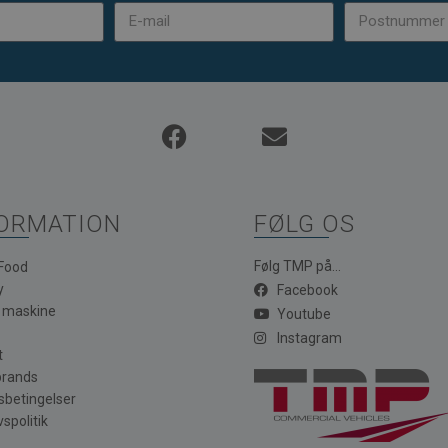
ORMATION
FØLG OS
Følg TMP på...
 Food
y
Facebook
a maskine
Youtube
Instagram
t
brands
sbetingelser
vspolitik