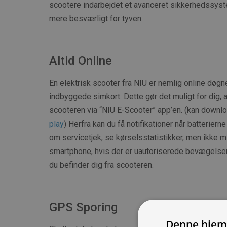
scootere indarbejdet et avanceret sikkerhedssyst
mere besværligt for tyven.
Altid Online
En elektrisk scooter fra NIU er nemlig online døgne
indbyggede simkort. Dette gør det muligt for dig, a
scooteren via “NIU E-Scooter” app’en. (kan downl
play
) Herfra kan du få notifikationer når batteriern
om servicetjek, se kørselsstatistikker, men ikke mi
smartphone, hvis der er uautoriserede bevægelser 
du befinder dig fra scooteren.
GPS Sporing
Denne hjem