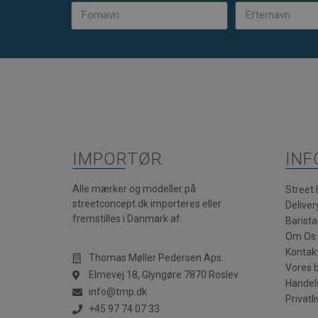
IMPORTØR
INF
Alle mærker og modeller på
Street
streetconcept.dk importeres eller
Deliver
fremstilles i Danmark af:
Barist
Om Os
Kontak
Thomas Møller Pedersen Aps.
Vores 
Elmevej 18, Glyngøre 7870 Roslev
Handel
info@tmp.dk
Privatli
+45 97 74 07 33