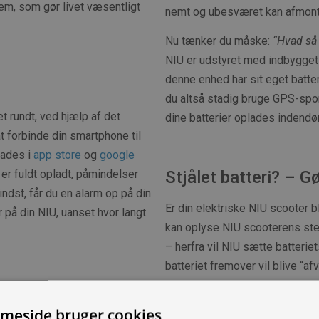
em, som gør livet væsentligt
nemt og ubesværet kan afmont
Nu tænker du måske:
“Hvad så
NIU er udstyret med indbygget
denne enhed har sit eget batter
du altså stadig bruge GPS-spo
t rundt, ved hjælp af det
dine batterier oplades indendø
t forbinde din smartphone til
oades i
app store
og
google
Stjålet batteri? – Gø
e er fuldt opladt, påmindelser
ndst, får du en alarm op på din
Er din elektriske NIU scooter ble
på din NIU, uanset hvor langt
kan oplyse NIU scooterens ste
– herfra vil NIU sætte batterie
batteriet fremover vil blive “a
den scooter som batteriet blev
meside bruger cookies
Hvis du skulle overveje at købe e