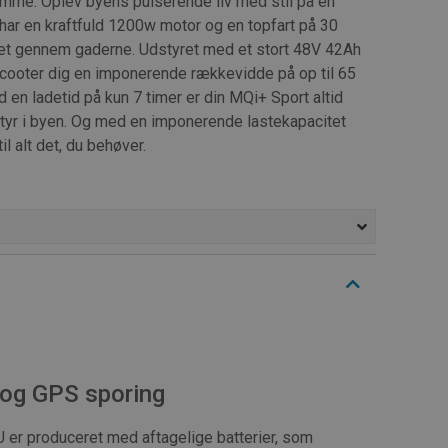
omme. Oplev byens pulserende liv med stil på en
 har en kraftfuld 1200w motor og en topfart på 30
et gennem gaderne. Udstyret med et stort 48V 42Ah
-scooter dig en imponerende rækkevidde på op til 65
 en ladetid på kun 7 timer er din MQi+ Sport altid
entyr i byen. Og med en imponerende lastekapacitet
il alt det, du behøver.
r og GPS sporing
U er produceret med aftagelige batterier, som