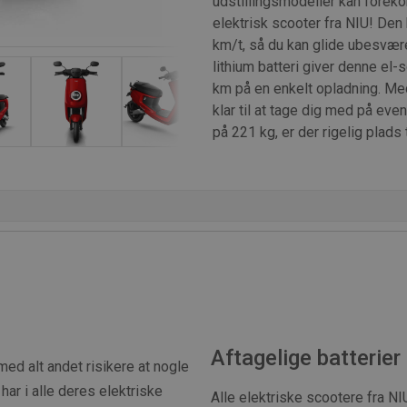
udstillingsmodeller kan forek
elektrisk scooter fra NIU! Den
km/t, så du kan glide ubesvær
lithium batteri giver denne el
km på en enkelt opladning. Med
klar til at tage dig med på ev
på 221 kg, er der rigelig plads t
Aftagelige batterie
ed alt andet risikere at nogle
har i alle deres elektriske
Alle elektriske scootere fra NI