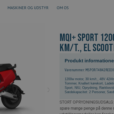
MASKINER OG UDSTYR
OM OS
MQi+ Sport 120
km/t., El scoot
Produkt informatione
Varenummer: MSPORT4842RED3
1200w motor
,
30 km/t.
,
48V 42Ah 
Tommer
,
Knallert kørekort
,
Ladeti
Sport
,
NIU
,
Oprydning
,
Rækkevidd
Sædekapacitet: 2 Personer
,
Sæd
STORT OPRYDNINGSUDSALG: Vi g
spare mange penge på denne m