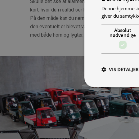
Skulle det ske at alarmen går på din NIU scooter, 
Denne hjemmeside
kort, hvor du i realtid ser hvor scooteren befinder
giver du samtykke
På den måde kan du nemt finde ud af om nogle fors
den eventuelt er blevet væltet. Uanset hvad, vil s
Absolut
nødvendige
med både horn og lygter, så et tyveriforsøg vil bli
VIS DETALJER