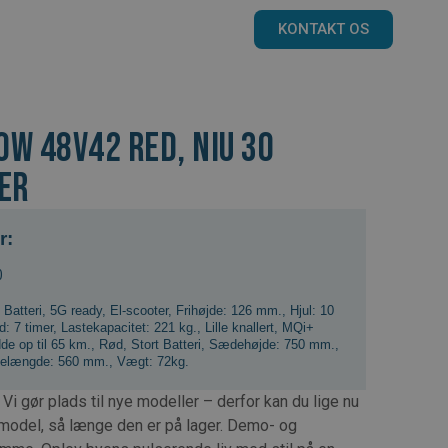
KONTAKT OS
0w 48v42 Red, NIU 30
er
r:
0
Batteri
,
5G ready
,
El-scooter
,
Frihøjde: 126 mm.
,
Hjul: 10
d: 7 timer
,
Lastekapacitet: 221 kg.
,
Lille knallert
,
MQi+
e op til 65 km.
,
Rød
,
Stort Batteri
,
Sædehøjde: 750 mm.
,
elængde: 560 mm.
,
Vægt: 72kg.
ør plads til nye modeller – derfor kan du lige nu
odel, så længe den er på lager. Demo- og