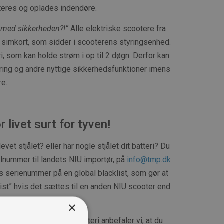
eres og oplades indendøre.
 med sikkerheden?!”
Alle elektriske scootere fra
 simkort, som sidder i scooterens styringsenhed.
i, som kan holde strøm i op til 2 døgn. Derfor kan
ring og andre nyttige sikkerhedsfunktioner imens
re.
r livet surt for tyven!
vet stjålet? eller har nogle stjålet dit batteri? Du
lnummer til landets NIU importør, på
info@tmp.dk
ts serienummer på en global blacklist, som gør at
fvist” hvis det sættes til en anden NIU scooter end
 leveret med.
×
t nyt, eller et ekstra batteri anbefaler vi, at du