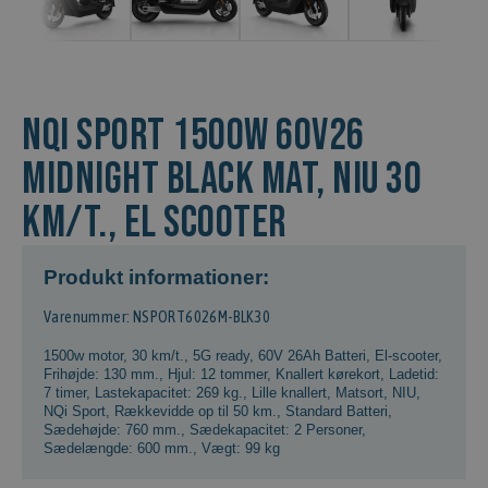
NQi Sport 1500w 60v26
Midnight Black Mat, NIU 30
km/t., El scooter
Produkt informationer:
Varenummer: NSPORT6026M-BLK30
1500w motor
,
30 km/t.
,
5G ready
,
60V 26Ah Batteri
,
El-scooter
,
Frihøjde: 130 mm.
,
Hjul: 12 tommer
,
Knallert kørekort
,
Ladetid:
7 timer
,
Lastekapacitet: 269 kg.
,
Lille knallert
,
Matsort
,
NIU
,
NQi Sport
,
Rækkevidde op til 50 km.
,
Standard Batteri
,
Sædehøjde: 760 mm.
,
Sædekapacitet: 2 Personer
,
Sædelængde: 600 mm.
,
Vægt: 99 kg