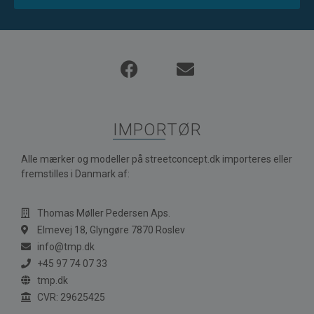
IMPORTØR
Alle mærker og modeller på streetconcept.dk importeres eller
fremstilles i Danmark af:
Thomas Møller Pedersen Aps.
Elmevej 18, Glyngøre 7870 Roslev
info@tmp.dk
+45 97 74 07 33
tmp.dk
CVR: 29625425