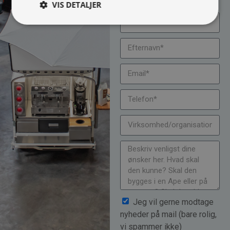
VIS DETALJER
Jeg vil gerne modtage
nyheder på mail (bare rolig,
vi spammer ikke)