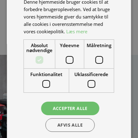
Denne hjemmeside bruger cookies til at
NIU forhandler
. alternativt skal du sikre dig at batteriet
forbedre brugeroplevelsen. Ved at bruge
ikke er blacklistet, ved at modtage en video af at
vores hjemmeside giver du samtykke til
alle cookies i overensstemmelse med
batteriet sidder i en scooter som kan køre.
vores cookiepolitik.
Læs mere
Absolut
Ydeevne
Målretning
nødvendige
Kan vi hjælpe
Funktionalitet
Uklassificerede
dig?
Vi bygger vognene på
bestilling og kan
skræddersy løsningen
100% efter dine behov.
ACCEPTER ALLE
Udfyld formularen og
bliv kontaktet til en snak
AFVIS ALLE
om muligheder, priser
mm.