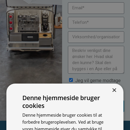
Jeg vil gerne modtage
nyheder på mail (bare rolig,
×
vi spammer ikke)
Denne hjemmeside bruger
SEND
cookies
FORESPØRGSEL
Denne hjemmeside bruger cookies til at
forbedre brugeroplevelsen. Ved at bruge
vores hjemmeside giver du samtykke til