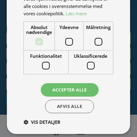
Tilmeld nyhedsmail
alle cookies i overensstemmelse med
vores cookiepolitik.
Læs mere
Vær blandt de første til at modtage info om nye produkter,
tilbud, events og udstillinger.
Absolut
Ydeevne
Målretning
nødvendige
Funktionalitet
Uklassificerede
ACCEPTER ALLE
Tilmeld
AFVIS ALLE
VIS DETALJER