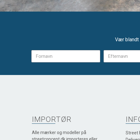
Vær blandt 
IMPORTØR
INF
Alle mærker og modeller på
Street
streetconcept.dk importeres eller
Deliver