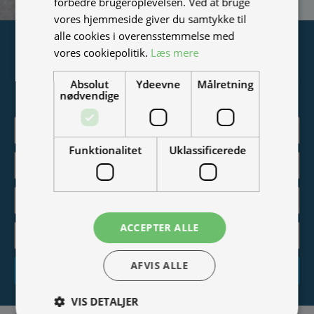
forbedre brugeroplevelsen. Ved at bruge
vores hjemmeside giver du samtykke til
alle cookies i overensstemmelse med
Tilmeld nyhedsmail
vores cookiepolitik.
Læs mere
Vær blandt de første til at modtage info om nye produkter,
Absolut
Ydeevne
Målretning
tilbud, events og udstillinger.
nødvendige
Funktionalitet
Uklassificerede
ACCEPTER ALLE
AFVIS ALLE
Tilmeld
VIS DETALJER