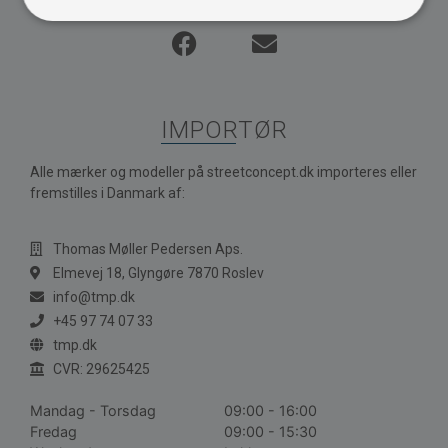
IMPORTØR
Alle mærker og modeller på streetconcept.dk importeres eller
fremstilles i Danmark af:
Thomas Møller Pedersen Aps.
Elmevej 18, Glyngøre 7870 Roslev
info@tmp.dk
+45 97 74 07 33
tmp.dk
CVR: 29625425
Mandag - Torsdag
09:00 - 16:00
Fredag
09:00 - 15:30