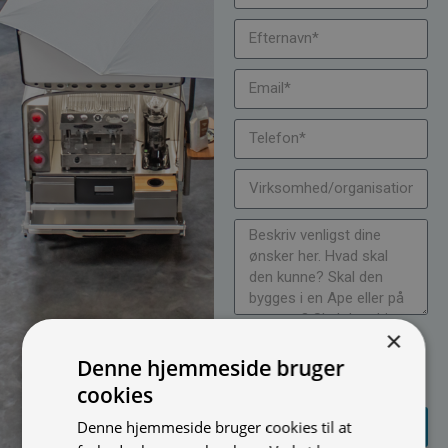
×
Jeg vil gerne modtage
nyheder på mail (bare rolig,
Denne hjemmeside bruger
vi spammer ikke)
cookies
SEND
Denne hjemmeside bruger cookies til at
FORESPØRGSEL