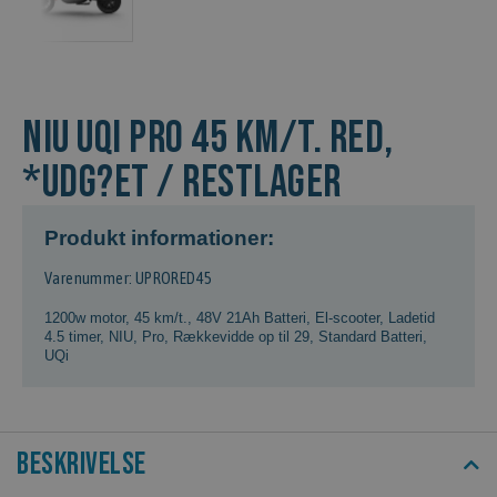
NIU UQi Pro 45 km/t. Red,
*Udg?et / Restlager
Produkt informationer:
Varenummer: UPRORED45
1200w motor
,
45 km/t.
,
48V 21Ah Batteri
,
El-scooter
,
Ladetid
4.5 timer
,
NIU
,
Pro
,
Rækkevidde op til 29
,
Standard Batteri
,
UQi
Beskrivelse