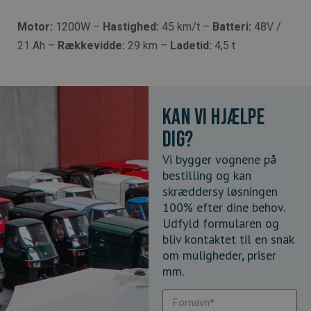
Motor:
1200W –
Hastighed:
45 km/t –
Batteri:
48V /
21 Ah –
Rækkevidde:
29 km –
Ladetid:
4,5 t
Kan vi hjælpe
dig?
Vi bygger vognene på
bestilling og kan
skræddersy løsningen
100% efter dine behov.
Udfyld formularen og
bliv kontaktet til en snak
om muligheder, priser
mm.