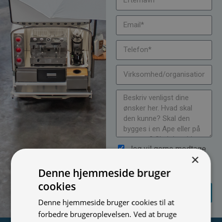
Jeg vil gerne modtage
×
nyheder på mail (bare rolig,
Denne hjemmeside bruger
vi spammer ikke)
cookies
SEND
FORESPØRGSEL
Denne hjemmeside bruger cookies til at
forbedre brugeroplevelsen. Ved at bruge