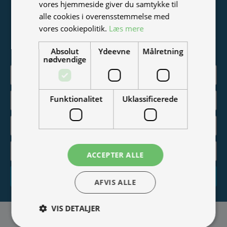
vores hjemmeside giver du samtykke til
Tilmeld nyhedsmail
alle cookies i overensstemmelse med
vores cookiepolitik.
Læs mere
Vær blandt de første til at modtage info om nye produkter,
tilbud, events og udstillinger.
Absolut
Ydeevne
Målretning
nødvendige
Funktionalitet
Uklassificerede
ACCEPTER ALLE
Tilmeld
AFVIS ALLE
VIS DETALJER