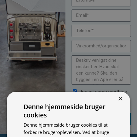
Jeg vil gerne modtage
×
nyheder på mail (bare rolig,
Denne hjemmeside bruger
vi spammer ikke)
cookies
SEND
FORESPØRGSEL
Denne hjemmeside bruger cookies til at
forbedre brugeroplevelsen. Ved at bruge