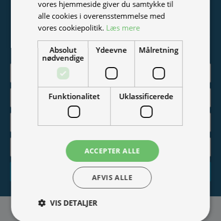
vores hjemmeside giver du samtykke til
Tilmeld nyhedsmail
alle cookies i overensstemmelse med
vores cookiepolitik.
Læs mere
Vær blandt de første til at modtage info om nye produkter,
tilbud, events og udstillinger.
Absolut
Ydeevne
Målretning
nødvendige
Funktionalitet
Uklassificerede
ACCEPTER ALLE
Tilmeld
AFVIS ALLE
VIS DETALJER