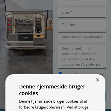
Jeg vil gerne modtage
×
nyheder på mail (bare rolig,
Denne hjemmeside bruger
vi spammer ikke)
cookies
SEND
FORESPØRGSEL
Denne hjemmeside bruger cookies til at
forbedre brugeroplevelsen. Ved at bruge