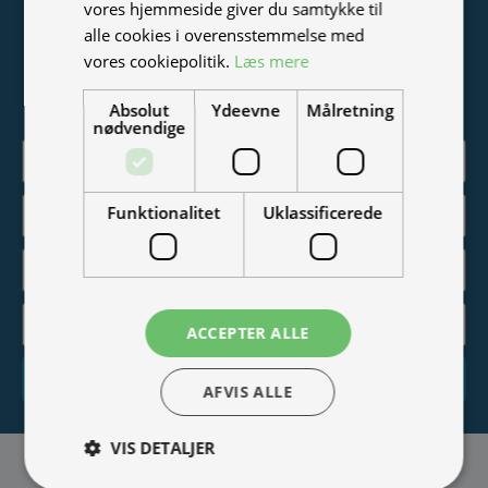
vores hjemmeside giver du samtykke til
Tilmeld nyhedsmail
alle cookies i overensstemmelse med
vores cookiepolitik.
Læs mere
Vær blandt de første til at modtage info om nye produkter,
tilbud, events og udstillinger.
Absolut
Ydeevne
Målretning
nødvendige
Funktionalitet
Uklassificerede
ACCEPTER ALLE
Tilmeld
AFVIS ALLE
VIS DETALJER