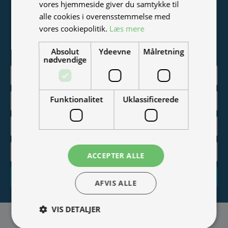
vores hjemmeside giver du samtykke til
Tilmeld nyhedsmail
alle cookies i overensstemmelse med
vores cookiepolitik.
Læs mere
Vær blandt de første til at modtage info om nye produkter,
tilbud, events og udstillinger.
Absolut
Ydeevne
Målretning
nødvendige
Funktionalitet
Uklassificerede
ACCEPTER ALLE
Tilmeld
AFVIS ALLE
VIS DETALJER