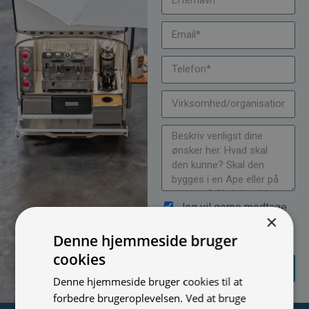
Jeg vil gerne modtage
×
nyheder på mail (bare rolig,
Denne hjemmeside bruger
vi spammer ikke)
cookies
SEND
FORESPØRGSEL
Denne hjemmeside bruger cookies til at
forbedre brugeroplevelsen. Ved at bruge