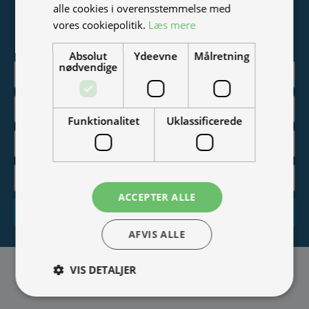
alle cookies i overensstemmelse med
Vær blandt de første til at modtage info om nye produkter,
vores cookiepolitik.
Læs mere
tilbud, events og udstillinger.
Absolut
Ydeevne
Målretning
nødvendige
Funktionalitet
Uklassificerede
ACCEPTER ALLE
Tilmeld
AFVIS ALLE
VIS DETALJER