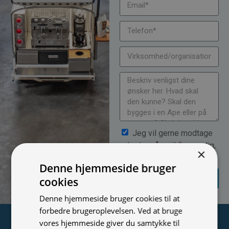
Jeg vil gerne modtage
nyheder på mail (bare rolig,
×
vi spammer ikke)
Denne hjemmeside bruger
SEND
cookies
FORESPØRGSEL
Denne hjemmeside bruger cookies til at
forbedre brugeroplevelsen. Ved at bruge
Tilmeld nyhedsmail
vores hjemmeside giver du samtykke til