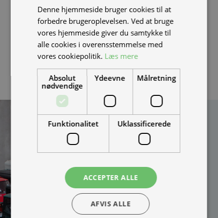
Denne hjemmeside bruger cookies til at
batteri anbefaler vi, at du altid handler hos en
autoriseret
forbedre brugeroplevelsen. Ved at bruge
NIU forhandler
. alternativt skal du sikre dig at batteriet
vores hjemmeside giver du samtykke til
ikke er blacklistet, ved at modtage en video af at
alle cookies i overensstemmelse med
batteriet sidder i en scooter som kan køre.
vores cookiepolitik.
Læs mere
Absolut
Ydeevne
Målretning
nødvendige
Kan vi hjælpe
Funktionalitet
Uklassificerede
dig?
Vi bygger vognene på
bestilling og kan
skræddersy løsningen
ACCEPTER ALLE
100% efter dine behov.
Udfyld formularen og
AFVIS ALLE
bliv kontaktet til en snak