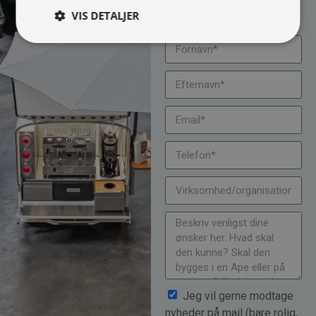
om muligheder, priser
mm.
VIS DETALJER
Jeg vil gerne modtage
nyheder på mail (bare rolig,