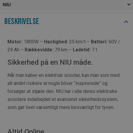
NIU
Beskrivelse
Motor:
1800W –
Hastighed:
25 km/t –
Batteri:
60V /
29 Ah –
Rækkevidde:
79 km –
Ladetid:
7 t
Sikkerhed på en NIU måde.
Når man køber en elektrisk scooter, kan man som med
alt andet risikere at nogle bliver “inspirerede” og
forsøger at stjæle den. NIU har i alle deres elektriske
scootere indarbejdet et avanceret sikkerhedssystem,
som gør livet væsentligt mere besværligt for tyven.
Altid Online