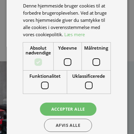
Denne hjemmeside bruger cookies til at
batteri anbefaler vi, at du altid handler hos en
autoriseret
forbedre brugeroplevelsen. Ved at bruge
NIU forhandler
. alternativt skal du sikre dig at batteriet
vores hjemmeside giver du samtykke til
ikke er blacklistet, ved at modtage en video af at
alle cookies i overensstemmelse med
batteriet sidder i en scooter som kan køre.
vores cookiepolitik.
Læs mere
Absolut
Ydeevne
Målretning
nødvendige
Kan vi hjælpe
Funktionalitet
Uklassificerede
dig?
Vi bygger vognene på
bestilling og kan
skræddersy løsningen
ACCEPTER ALLE
100% efter dine behov.
Udfyld formularen og
AFVIS ALLE
bliv kontaktet til en snak