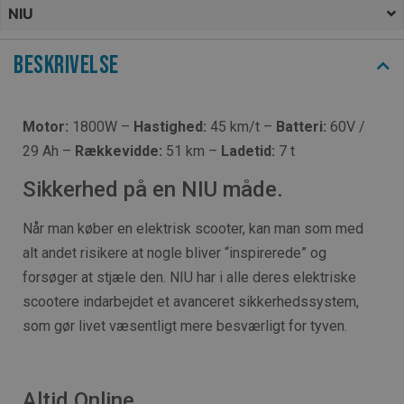
NIU
Beskrivelse
Motor:
1800W –
Hastighed:
45 km/t –
Batteri:
60V /
29 Ah –
Rækkevidde:
51 km –
Ladetid:
7 t
Sikkerhed på en NIU måde.
Når man køber en elektrisk scooter, kan man som med
alt andet risikere at nogle bliver “inspirerede” og
forsøger at stjæle den. NIU har i alle deres elektriske
scootere indarbejdet et avanceret sikkerhedssystem,
som gør livet væsentligt mere besværligt for tyven.
Altid Online