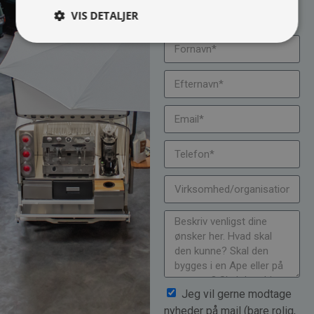
om muligheder, priser
mm.
VIS DETALJER
Jeg vil gerne modtage
nyheder på mail (bare rolig,