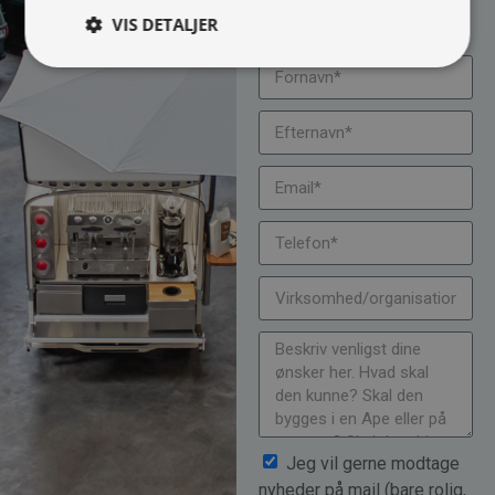
om muligheder, priser
mm.
VIS DETALJER
Jeg vil gerne modtage
nyheder på mail (bare rolig,