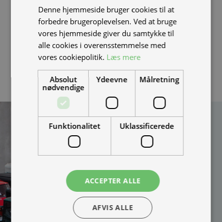
Denne hjemmeside bruger cookies til at
batteri anbefaler vi, at du altid handler hos en
autoriseret
forbedre brugeroplevelsen. Ved at bruge
NIU forhandler
. alternativt skal du sikre dig at batteriet
vores hjemmeside giver du samtykke til
ikke er blacklistet, ved at modtage en video af at
alle cookies i overensstemmelse med
batteriet sidder i en scooter som kan køre.
vores cookiepolitik.
Læs mere
Absolut
Ydeevne
Målretning
nødvendige
Kan vi hjælpe
Funktionalitet
Uklassificerede
dig?
Vi bygger vognene på
bestilling og kan
skræddersy løsningen
ACCEPTER ALLE
100% efter dine behov.
Udfyld formularen og
AFVIS ALLE
bliv kontaktet til en snak