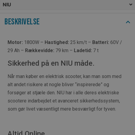
NIU
Beskrivelse
Motor:
1800W –
Hastighed:
25 km/t –
Batteri:
60V /
29 Ah –
Rækkevidde:
79 km –
Ladetid:
7 t
Sikkerhed på en NIU måde.
Når man køber en elektrisk scooter, kan man som med
alt andet risikere at nogle bliver “inspirerede” og
forsøger at stjæle den. NIU har i alle deres elektriske
scootere indarbejdet et avanceret sikkerhedssystem,
som gør livet væsentligt mere besværligt for tyven.
Altid Online