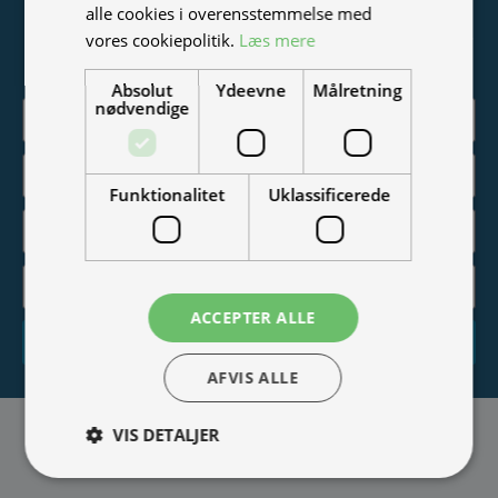
alle cookies i overensstemmelse med
Vær blandt de første til at modtage info om nye produkter,
vores cookiepolitik.
Læs mere
tilbud, events og udstillinger.
Absolut
Ydeevne
Målretning
nødvendige
Funktionalitet
Uklassificerede
ACCEPTER ALLE
Tilmeld
AFVIS ALLE
VIS DETALJER