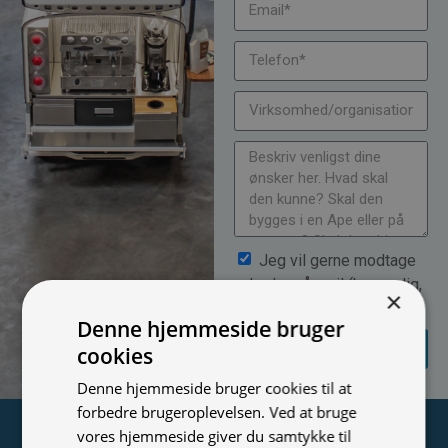
Jeg vil gerne modtage
nyheder på mail (bare rolig,
×
vi spammer ikke)
Denne hjemmeside bruger
SEND
cookies
FORESPØRGSEL
Denne hjemmeside bruger cookies til at
forbedre brugeroplevelsen. Ved at bruge
Tilmeld nyhedsmail
vores hjemmeside giver du samtykke til