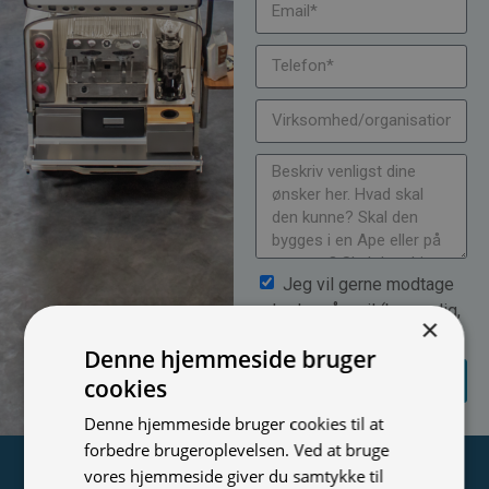
Jeg vil gerne modtage
nyheder på mail (bare rolig,
×
vi spammer ikke)
Denne hjemmeside bruger
SEND
cookies
FORESPØRGSEL
Denne hjemmeside bruger cookies til at
forbedre brugeroplevelsen. Ved at bruge
Tilmeld nyhedsmail
vores hjemmeside giver du samtykke til