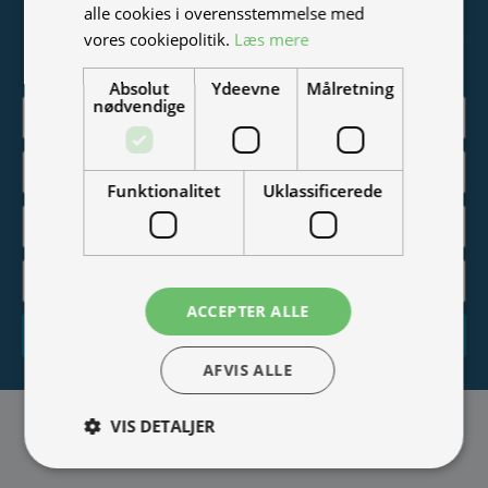
alle cookies i overensstemmelse med
Vær blandt de første til at modtage info om nye produkter,
vores cookiepolitik.
Læs mere
tilbud, events og udstillinger.
Absolut
Ydeevne
Målretning
nødvendige
Funktionalitet
Uklassificerede
ACCEPTER ALLE
Tilmeld
AFVIS ALLE
VIS DETALJER