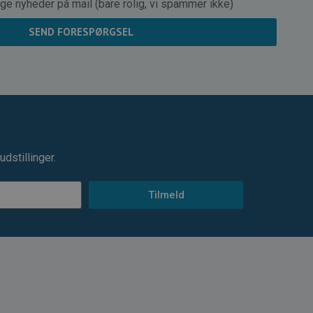
ge nyheder på mail (bare rolig, vi spammer ikke)
SEND FORESPØRGSEL
dstillinger.
Tilmeld