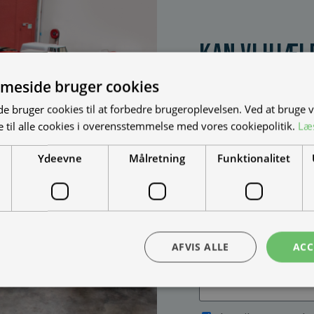
Kan vi hjæl
Vi bygger vognene på
meside bruger cookies
dine behov. Udfyld fo
 bruger cookies til at forbedre brugeroplevelsen. Ved at bruge
muligheder, priser mm
 til alle cookies i overensstemmelse med vores cookiepolitik.
Læ
Ydeevne
Målretning
Funktionalitet
AFVIS ALLE
ACC