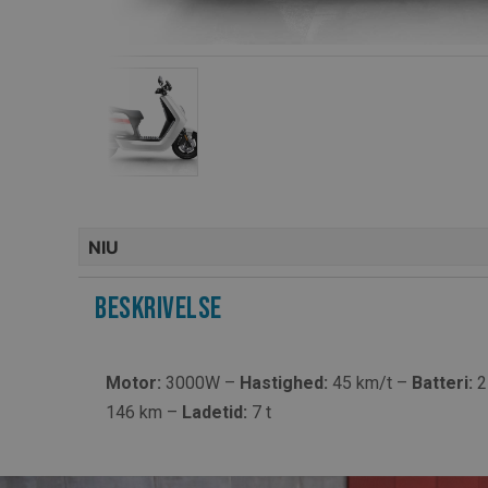
NIU
Beskrivelse
Motor:
3000W –
Hastighed:
45 km/t –
Batteri:
2
146 km –
Ladetid:
7 t