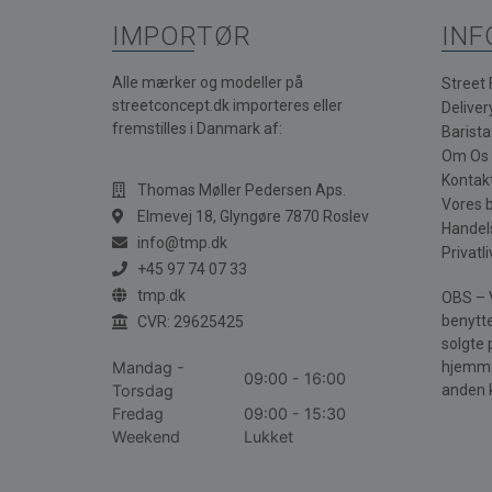
IMPORTØR
INF
Alle mærker og modeller på
Street
streetconcept.dk importeres eller
Deliver
fremstilles i Danmark af:
Barist
Om Os
Kontak
Thomas Møller Pedersen Aps.
Vores 
Elmevej 18, Glyngøre 7870 Roslev
Handel
info@tmp.dk
Privatli
+45 97 74 07 33
tmp.dk
OBS – V
benytte
CVR: 29625425
solgte 
Mandag -
hjemme
09:00 - 16:00
Torsdag
anden 
Fredag
09:00 - 15:30
Weekend
Lukket