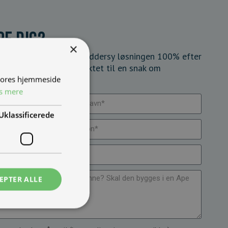
pe dig?
×
 bestilling og kan skræddersy løsningen 100% efter
rmularen og bliv kontaktet til en snak om
 vores hjemmeside
.
s mere
Uklassificerede
EPTER ALLE