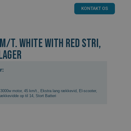
KONTAKT OS
km/t. White with red stri,
lager
r:
,
3000w motor
,
45 km/t.
,
Ekstra lang rækkevid
,
El-scooter
,
ækkevidde op til 14
,
Stort Batteri