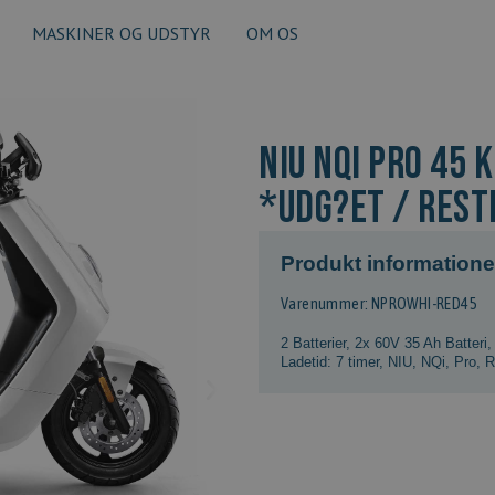
MASKINER OG UDSTYR
OM OS
NIU NQi Pro 45 
*Udg?et / Rest
Produkt informatione
Varenummer: NPROWHI-RED45
2 Batterier
,
2x 60V 35 Ah Batteri
Ladetid: 7 timer
,
NIU
,
NQi
,
Pro
,
R