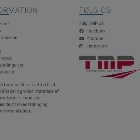
ORMATION
FØLG OS
Følg TMP på...
 Food
y
Facebook
a maskine
Youtube
Instagram
t
brands
sbetingelser
vspolitik
i forbeholder os retten til at
 billede- og video materiale af
produkter til brug ved
side, markedsføring og
kommunikation.