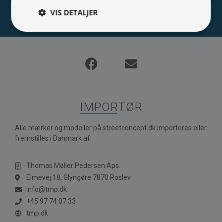
Tilmeld
VIS DETALJER
IMPORTØR
Alle mærker og modeller på streetconcept.dk importeres eller
fremstilles i Danmark af:
Thomas Møller Pedersen Aps.
Elmevej 18, Glyngøre 7870 Roslev
info@tmp.dk
+45 97 74 07 33
tmp.dk