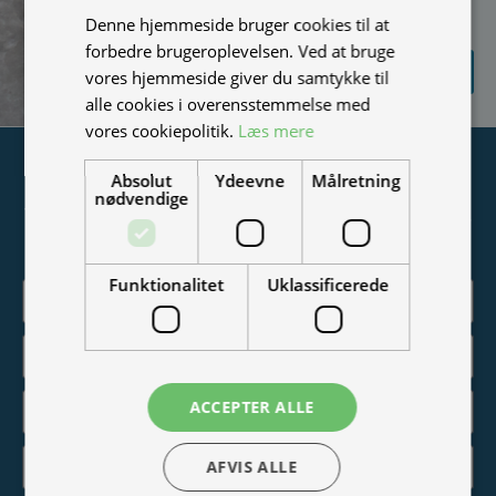
Denne hjemmeside bruger cookies til at
vi spammer ikke)
forbedre brugeroplevelsen. Ved at bruge
SEND
vores hjemmeside giver du samtykke til
FORESPØRGSEL
alle cookies i overensstemmelse med
vores cookiepolitik.
Læs mere
Tilmeld nyhedsmail
Absolut
Ydeevne
Målretning
nødvendige
Vær blandt de første til at modtage info om nye produkter,
tilbud, events og udstillinger.
Funktionalitet
Uklassificerede
ACCEPTER ALLE
AFVIS ALLE