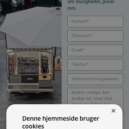
om muligheder, priser
mm.
×
Denne hjemmeside bruger
Jeg vil gerne modtage
cookies
nyheder på mail (bare rolig,