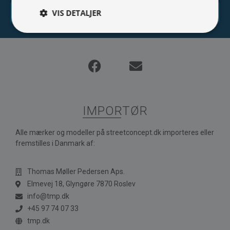
Tilmeld
VIS DETALJER
IMPORTØR
Alle mærker og modeller på streetconcept.dk importeres eller
fremstilles i Danmark af:
Thomas Møller Pedersen Aps.
Elmevej 18, Glyngøre 7870 Roslev
info@tmp.dk
+45 97 74 07 33
tmp.dk