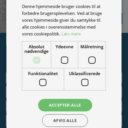
Denne hjemmeside bruger cookies til at
vi spammer ikke)
forbedre brugeroplevelsen. Ved at bruge
SEND
vores hjemmeside giver du samtykke til
FORESPØRGSEL
alle cookies i overensstemmelse med
vores cookiepolitik.
Læs mere
Tilmeld nyhedsmail
Absolut
Ydeevne
Målretning
nødvendige
Vær blandt de første til at modtage info om nye produkter,
tilbud, events og udstillinger.
Funktionalitet
Uklassificerede
ACCEPTER ALLE
AFVIS ALLE