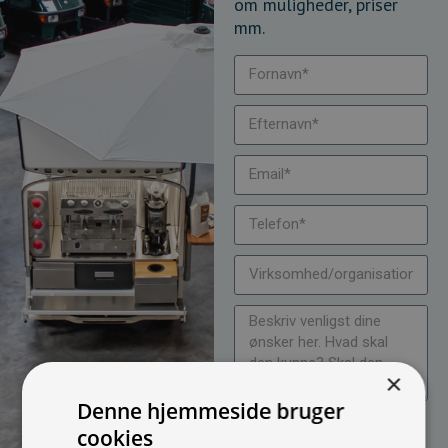
om muligheder, priser
mm.
×
Denne hjemmeside bruger
Jeg vil gerne modtage
cookies
nyheder på mail (bare rolig,