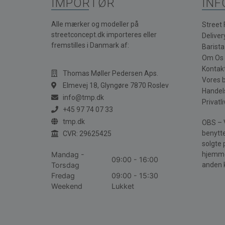
IMPORTØR
INF
Alle mærker og modeller på
Street
streetconcept.dk importeres eller
Deliver
fremstilles i Danmark af:
Barist
Om Os
Kontak
Thomas Møller Pedersen Aps.
Vores 
Elmevej 18, Glyngøre 7870 Roslev
Handel
info@tmp.dk
Privatli
+45 97 74 07 33
tmp.dk
OBS – V
benytte
CVR: 29625425
solgte 
Mandag -
hjemme
09:00 - 16:00
Torsdag
anden 
Fredag
09:00 - 15:30
Weekend
Lukket