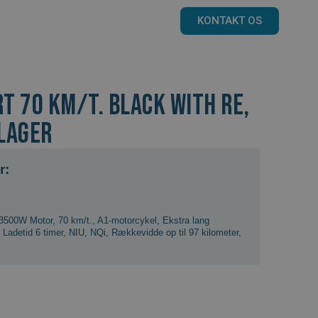
KONTAKT OS
rt 70 km/t. Black with Re,
lager
r:
0
3500W Motor
,
70 km/t.
,
A1-motorcykel
,
Ekstra lang
,
Ladetid 6 timer
,
NIU
,
NQi
,
Rækkevidde op til 97 kilometer
,