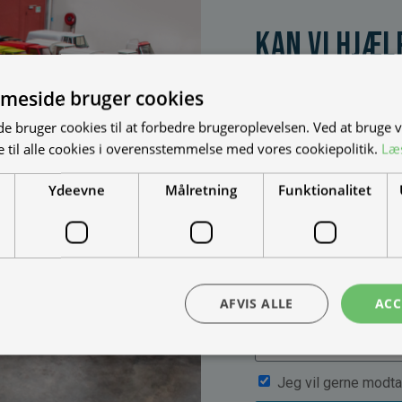
Kan vi hjæl
Vi bygger vognene på
dine behov. Udfyld fo
meside bruger cookies
muligheder, priser mm
 bruger cookies til at forbedre brugeroplevelsen. Ved at bruge
 til alle cookies i overensstemmelse med vores cookiepolitik.
Læ
Ydeevne
Målretning
Funktionalitet
AFVIS ALLE
ACC
Jeg vil gerne modta