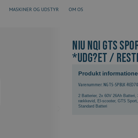
MASKINER OG UDSTYR
OM OS
NIU NQi GTS Spo
*Udg?et / Rest
Produkt informatione
Varenummer: NGTS-SPBLK-RED7
2 Batterier
,
2x 60V 26Ah Batteri
,
rækkevid
,
El-scooter
,
GTS Sport
Standard Batteri