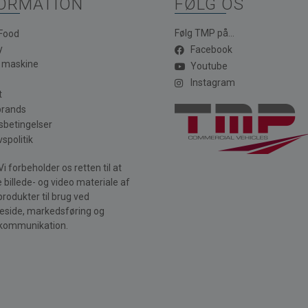
ORMATION
FØLG OS
Følg TMP på...
 Food
y
Facebook
a maskine
Youtube
Instagram
t
brands
sbetingelser
vspolitik
i forbeholder os retten til at
 billede- og video materiale af
produkter til brug ved
side, markedsføring og
kommunikation.