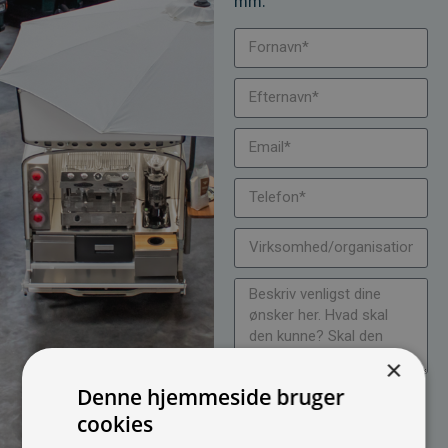
mm.
×
Denne hjemmeside bruger
Jeg vil gerne modtage
cookies
nyheder på mail (bare rolig,
vi spammer ikke)