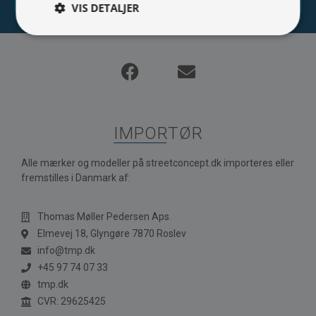
VIS DETALJER
IMPORTØR
Alle mærker og modeller på streetconcept.dk importeres eller
fremstilles i Danmark af:
Thomas Møller Pedersen Aps.
Elmevej 18, Glyngøre 7870 Roslev
info@tmp.dk
+45 97 74 07 33
tmp.dk
CVR: 29625425