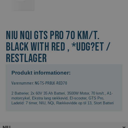
NIU NQi GTS Pro 70 km/t.
Black with Red , *Udg?et /
Restlager
Produkt informationer:
Varenummer: NGTS-PRBLK-RED70
2 Batterier
,
2x 60V 35 Ah Batteri
,
3500W Motor
,
70 km/t.
,
A1-
motorcykel
,
Ekstra lang rækkevid
,
El-scooter
,
GTS Pro
,
Ladetid: 7 timer
,
NIU
,
NQi
,
Rækkevidde op til 13
,
Stort Batteri
NIU