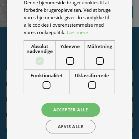
Denne hjemmeside bruger cookies til at
SEND
forbedre brugeroplevelsen. Ved at bruge
FORESPØRGSEL
vores hjemmeside giver du samtykke til
alle cookies i overensstemmelse med
vores cookiepolitik.
Læs mere
Tilmeld nyhedsmail
Absolut
Ydeevne
Målretning
nødvendige
Vær blandt de første til at modtage info om nye produkter,
tilbud, events og udstillinger.
Funktionalitet
Uklassificerede
ACCEPTER ALLE
AFVIS ALLE
Tilmeld