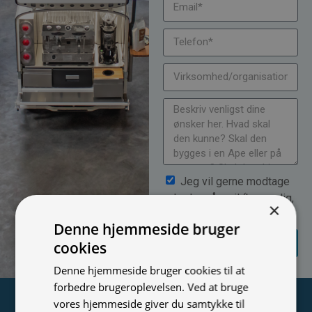
Jeg vil gerne modtage
nyheder på mail (bare rolig,
×
vi spammer ikke)
Denne hjemmeside bruger
SEND
cookies
FORESPØRGSEL
Denne hjemmeside bruger cookies til at
forbedre brugeroplevelsen. Ved at bruge
Tilmeld nyhedsmail
vores hjemmeside giver du samtykke til