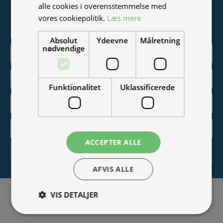
alle cookies i overensstemmelse med
Vær blandt de første til at modtage info om nye produkter,
vores cookiepolitik.
Læs mere
tilbud, events og udstillinger.
Absolut
Ydeevne
Målretning
nødvendige
Funktionalitet
Uklassificerede
ACCEPTER ALLE
Tilmeld
AFVIS ALLE
VIS DETALJER