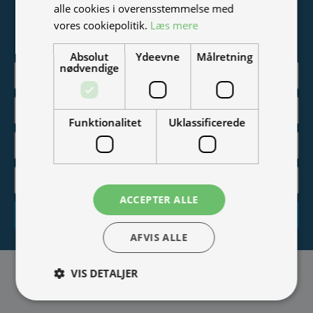
alle cookies i overensstemmelse med
Vær blandt de første til at modtage info om nye produkter,
vores cookiepolitik.
Læs mere
tilbud, events og udstillinger.
Absolut
Ydeevne
Målretning
nødvendige
Funktionalitet
Uklassificerede
ACCEPTER ALLE
Tilmeld
AFVIS ALLE
VIS DETALJER