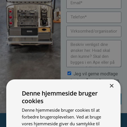
Jeg vil gerne modtage
nyheder på mail (bare rolig,
×
vi spammer ikke)
Denne hjemmeside bruger
SEND
cookies
FORESPØRGSEL
Denne hjemmeside bruger cookies til at
forbedre brugeroplevelsen. Ved at bruge
Tilmeld nyhedsmail
vores hjemmeside giver du samtykke til