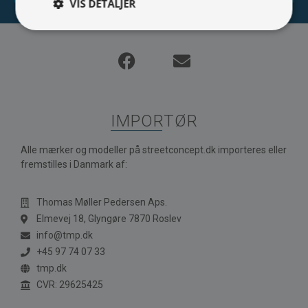
VIS DETALJER
IMPORTØR
Alle mærker og modeller på streetconcept.dk importeres eller
fremstilles i Danmark af:
Thomas Møller Pedersen Aps.
Elmevej 18, Glyngøre 7870 Roslev
info@tmp.dk
+45 97 74 07 33
tmp.dk
CVR: 29625425