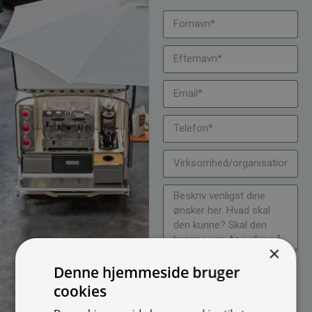
×
Jeg vil gerne modtage
Denne hjemmeside bruger
nyheder på mail (bare rolig,
cookies
vi spammer ikke)