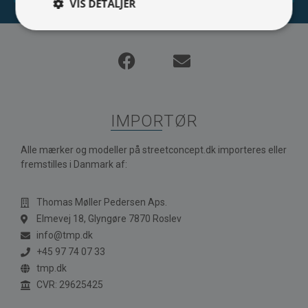
VIS DETALJER
IMPORTØR
Alle mærker og modeller på streetconcept.dk importeres eller
fremstilles i Danmark af:
Thomas Møller Pedersen Aps.
Elmevej 18, Glyngøre 7870 Roslev
info@tmp.dk
+45 97 74 07 33
tmp.dk
CVR: 29625425