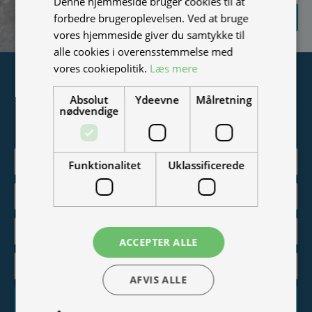
Denne hjemmeside bruger cookies til at
SEND
forbedre brugeroplevelsen. Ved at bruge
FORESPØRGSEL
vores hjemmeside giver du samtykke til
alle cookies i overensstemmelse med
vores cookiepolitik.
Læs mere
Tilmeld nyhedsmail
Absolut
Ydeevne
Målretning
Vær blandt de første til at modtage info om nye produkter,
nødvendige
tilbud, events og udstillinger.
Funktionalitet
Uklassificerede
ACCEPTER ALLE
AFVIS ALLE
Tilmeld