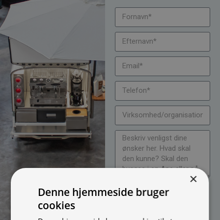
×
Jeg vil gerne modtage
Denne hjemmeside bruger
nyheder på mail (bare rolig,
cookies
vi spammer ikke)