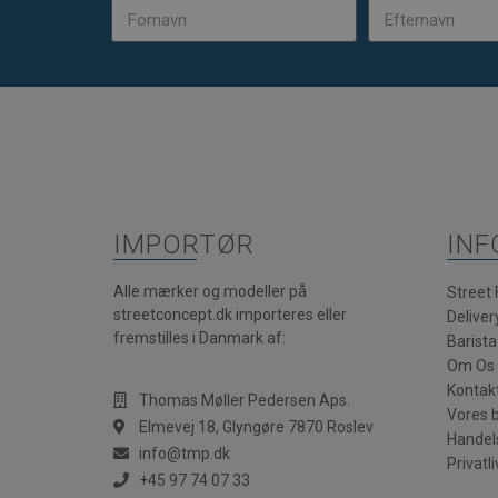
IMPORTØR
INF
Alle mærker og modeller på
Street
streetconcept.dk importeres eller
Deliver
fremstilles i Danmark af:
Barist
Om Os
Kontak
Thomas Møller Pedersen Aps.
Vores 
Elmevej 18, Glyngøre 7870 Roslev
Handel
info@tmp.dk
Privatli
+45 97 74 07 33