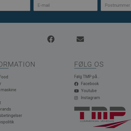
ORMATION
FØLG OS
Følg TMP på...
 Food
y
Facebook
a maskine
Youtube
Instagram
t
brands
sbetingelser
vspolitik