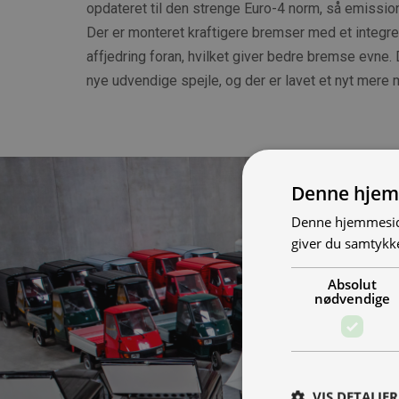
opdateret til den strenge Euro-4 norm, så emissio
Der er monteret kraftigere bremser med et integre
affjedring foran, hvilket giver bedre bremse evne.
nye udvendige spejle, og der er lavet et nyt mere 
Denne hjem
Denne hjemmeside
giver du samtykke
Absolut
nødvendige
VIS DETALJER