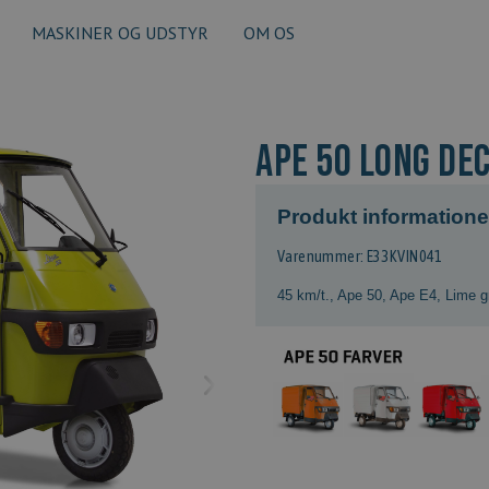
MASKINER OG UDSTYR
OM OS
APE 50 LONG DE
Produkt informatione
Varenummer: E33KVIN041
45 km/t.
,
Ape 50
,
Ape E4
,
Lime g