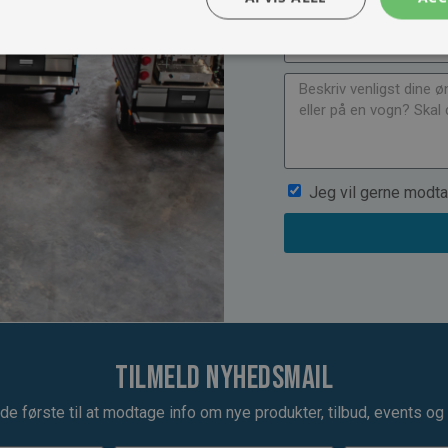
Jeg vil gerne modta
Tilmeld nyhedsmail
de første til at modtage info om nye produkter, tilbud, events og u