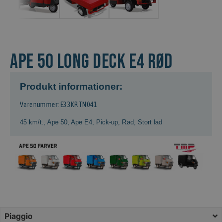
APE 50 LONG DECK E4 rød
Produkt informationer:
Varenummer: E33KRTN041
45 km/t.
,
Ape 50
,
Ape E4
,
Pick-up
,
Rød
,
Stort lad
Piaggio