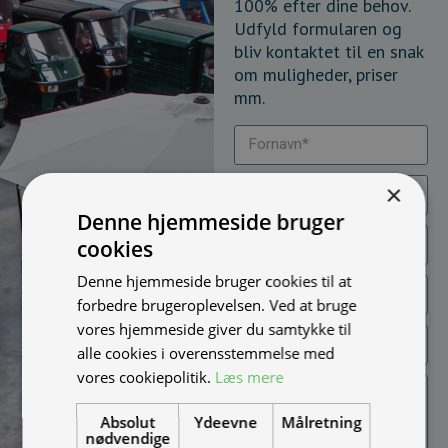
100% efter dine behov.
Udfyld formularen og
bliv kontaktet til en snak
om muligheder, priser
mm.
×
Denne hjemmeside bruger
cookies
Denne hjemmeside bruger cookies til at
forbedre brugeroplevelsen. Ved at bruge
vores hjemmeside giver du samtykke til
alle cookies i overensstemmelse med
vores cookiepolitik.
Læs mere
Absolut
Ydeevne
Målretning
nødvendige