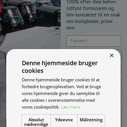
100% efter dine behov.
Udfyld formularen og
bliv kontaktet til en snak
om muligheder, priser
mm.
×
Denne hjemmeside bruger
cookies
Denne hjemmeside bruger cookies til at
forbedre brugeroplevelsen. Ved at bruge
vores hjemmeside giver du samtykke til
alle cookies i overensstemmelse med
vores cookiepolitik.
Læs mere
Absolut
Ydeevne
Målretning
nødvendige