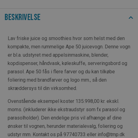
Beskrivelse
Lav friske juice og smoothies hvor som helst med den
kompakte, men rummelige Ape 50 juicevogn. Denne vogn
er bl.a. udstyret med appelsinmaskine, blender,
kopdispenser, håndvask, køleskuffe, serveringsbord og
parasol. Ape 50 fås i flere farver og du kan tilkøbe
foliering med brandfarver og logo mm., så den
skræddersys til din virksomhed.
Ovenstående eksempel koster 135.998,00 kr. ekskl.
moms. (inkluderer ikke ekstraudstyr som fx parasol og
parasolholder). Den endelige pris vil afhænge af dine
ønsker til vognen, herunder materialevalg, foliering og
udstyr mm. Kontakt os på 97740733 eller info@tmp.dk