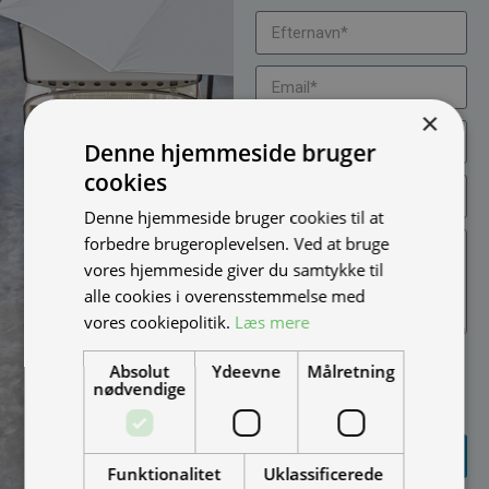
×
Denne hjemmeside bruger
cookies
Denne hjemmeside bruger cookies til at
forbedre brugeroplevelsen. Ved at bruge
vores hjemmeside giver du samtykke til
alle cookies i overensstemmelse med
vores cookiepolitik.
Læs mere
Jeg vil gerne modtage
Absolut
Ydeevne
Målretning
nyheder på mail (bare rolig,
nødvendige
vi spammer ikke)
SEND
FORESPØRGSEL
Funktionalitet
Uklassificerede