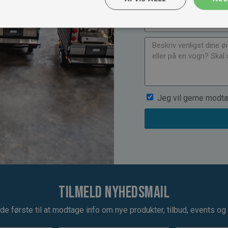
Jeg vil gerne modta
Tilmeld nyhedsmail
de første til at modtage info om nye produkter, tilbud, events og u