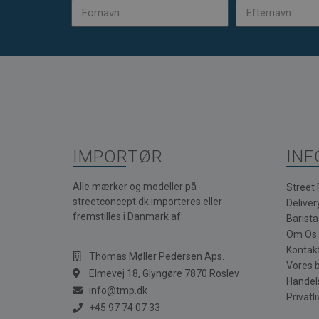
IMPORTØR
INF
Alle mærker og modeller på
Street
streetconcept.dk importeres eller
Deliver
fremstilles i Danmark af:
Barist
Om Os
Kontak
Thomas Møller Pedersen Aps.
Vores 
Elmevej 18, Glyngøre 7870 Roslev
Handel
info@tmp.dk
Privatli
+45 97 74 07 33