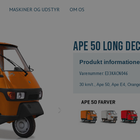
MASKINER OG UDSTYR
OM OS
APE 50 LONG DE
Produkt informatione
Varenummer: E33KACN046
30 km/t.
,
Ape 50
,
Ape E4
,
Orang