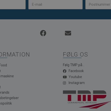
ORMATION
FØLG OS
Følg TMP på...
 Food
y
Facebook
a maskine
Youtube
Instagram
t
brands
sbetingelser
vspolitik