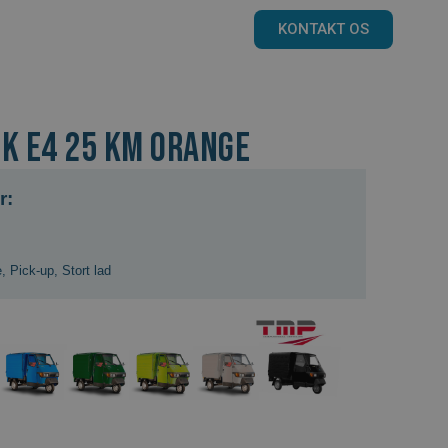
KONTAKT OS
CK E4 25 KM orange
r:
e
,
Pick-up
,
Stort lad