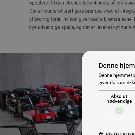
opdateret til den strenge Euro-4 norm, så emissio
Der er monteret kraftigere bremser med et integre
affjedring foran, hvilket giver bedre bremse evne.
nye udvendige spejle, og der er lavet et nyt mere 
Denne hjem
Denne hjemmeside
giver du samtykke
Absolut
nødvendige
VIS DETALJER