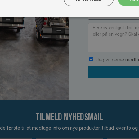
Jeg vil gerne modta
Tilmeld nyhedsmail
de første til at modtage info om nye produkter, tilbud, events og u