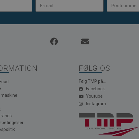
ORMATION
FØLG OS
Følg TMP på...
 Food
y
Facebook
a maskine
Youtube
Instagram
t
brands
sbetingelser
vspolitik