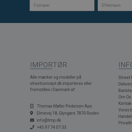
IMPORTØR
INF
Alle mærker og modeller på
Street
streetconcept.dk importeres eller
Deliver
fremstilles i Danmark af:
Barist
Om Os
Kontak
Thomas Møller Pedersen Aps.
Vores 
Elmevej 18, Glyngøre 7870 Roslev
Handel
info@tmp.dk
Privatli
+45 97 74 07 33