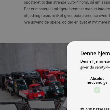
opdateret til den strenge Euro-4 norm, så emissio
Der er monteret kraftigere bremser med et integre
affjedring foran, hvilket giver bedre bremse evne.
nye udvendige spejle, og der er lavet et nyt mere 
Denne hjem
Denne hjemmeside
giver du samtykke
Absolut
nødvendige
VIS DETALJER