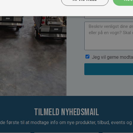
Jeg vil gerne modta
Tilmeld nyhedsmail
de første til at modtage info om nye produkter, tilbud, events og u