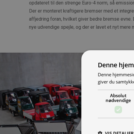
opdateret til den strenge Euro-4 norm, så emissio
Der er monteret kraftigere bremser med et integre
affjedring foran, hvilket giver bedre bremse evne.
nye udvendige spejle, og der er lavet et nyt mere 
Denne hjem
Denne hjemmeside
giver du samtykke
Absolut
nødvendige
VIS DETALJER