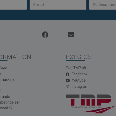
ORMATION
FØLG OS
Følg TMP på...
 Food
y
Facebook
a maskine
Youtube
Instagram
t
brands
sbetingelser
vspolitik