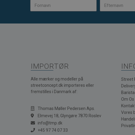
IMPORTØR
INF
Alle mærker og modeller på
Street
streetconcept.dk importeres eller
Deliver
fremstilles i Danmark af:
Barist
Om Os
Kontak
Thomas Møller Pedersen Aps.
Vores 
Elmevej 18, Glyngøre 7870 Roslev
Handel
info@tmp.dk
Privatli
+45 97 74 07 33