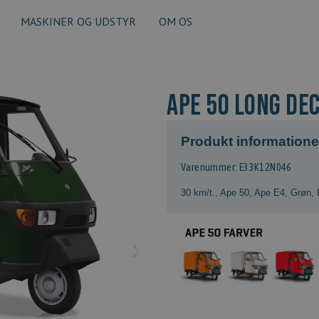
MASKINER OG UDSTYR
OM OS
APE 50 LONG DE
Produkt informatione
Varenummer: E33K12N046
30 km/t.
,
Ape 50
,
Ape E4
,
Grøn
,