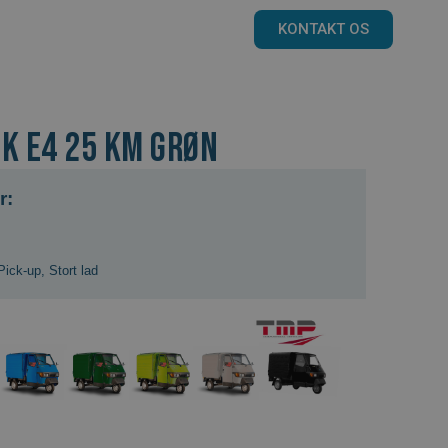
KONTAKT OS
CK E4 25 KM grøn
r:
Pick-up
,
Stort lad