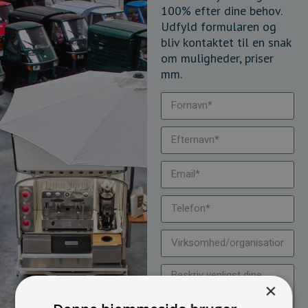
100% efter dine behov.
Udfyld formularen og
bliv kontaktet til en snak
om muligheder, priser
mm.
×