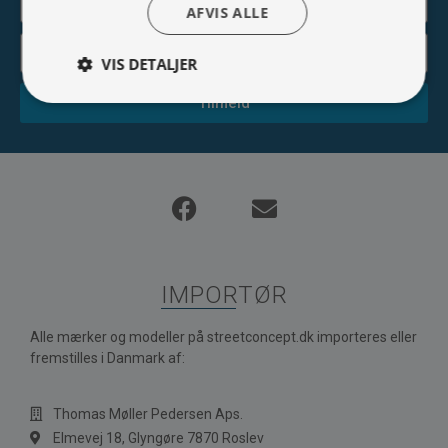
AFVIS ALLE
VIS DETALJER
Tilmeld
IMPORTØR
Alle mærker og modeller på streetconcept.dk importeres eller
fremstilles i Danmark af:
Thomas Møller Pedersen Aps.
Elmevej 18, Glyngøre 7870 Roslev