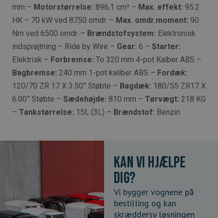
mm –
Motorstørrelse:
896,1 cm³ –
Max. effekt:
95.2
HK – 70 kW ved 8750 omdr. –
Max. omdr.moment:
90
Nm ved 6500 omdr. –
Brændstofsystem:
Elektronisk
indsprøjtning – Ride by Wire –
Gear:
6 –
Starter:
Elektrisk –
Forbremse:
To 320 mm 4-pot Kalber ABS –
Bagbremse:
240 mm 1-pot kaliber ABS –
Fordæk:
120/70 ZR 17 X 3.50” Støbte –
Bagdæk:
180/55 ZR17 X
6.00” Støbte –
Sædehøjde:
810 mm –
Tørvægt:
218 KG
–
Tankstørrelse:
15L (3L) –
Brændstof:
Benzin
Kan vi hjælpe
dig?
Vi bygger vognene på
bestilling og kan
skræddersy løsningen