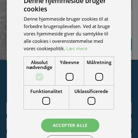
Denne hjemmeside bruger
cookies
Jeg vil gerne modtage
Denne hjemmeside bruger cookies til at
nyheder på mail (bare rolig,
forbedre brugeroplevelsen. Ved at bruge
vi spammer ikke)
vores hjemmeside giver du samtykke til
alle cookies i overensstemmelse med
SEND
FORESPØRGSEL
vores cookiepolitik.
Læs mere
Absolut
Ydeevne
Målretning
nødvendige
Tilmeld nyhedsmail
Vær blandt de første til at modtage info om nye produkter,
Funktionalitet
Uklassificerede
tilbud, events og udstillinger.
ACCEPTER ALLE