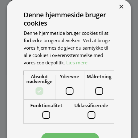
fremstilles i Danmark af:
×
Denne hjemmeside bruger
Thomas Møller Pedersen Aps.
cookies
Elmevej 18, Glyngøre 7870 Roslev
Denne hjemmeside bruger cookies til at
info@tmp.dk
forbedre brugeroplevelsen. Ved at bruge
+45 97 74 07 33
vores hjemmeside giver du samtykke til
tmp.dk
alle cookies i overensstemmelse med
CVR: 29625425
vores cookiepolitik.
Læs mere
Mandag - Torsdag
09:00 - 16:00
Fredag
09:00 - 15:30
Absolut
Ydeevne
Målretning
Weekend
Lukket
nødvendige
Funktionalitet
Uklassificerede
INFORMATION
Street Food
Delivery