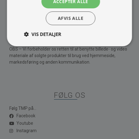
ACCEPTER ALLE
Barista maskine
Om Os
Kontakt
AFVIS ALLE
Vores brands
Handelsbetingelser
VIS DETALJER
Privatlivspolitik
OBS – Vi forbeholder os retten til at benytte billede- og video
materiale af solgte produkter til brug ved hjemmeside,
markedsføring og anden kommunikation.
FØLG OS
Følg TMP på...
Facebook
Youtube
Instagram