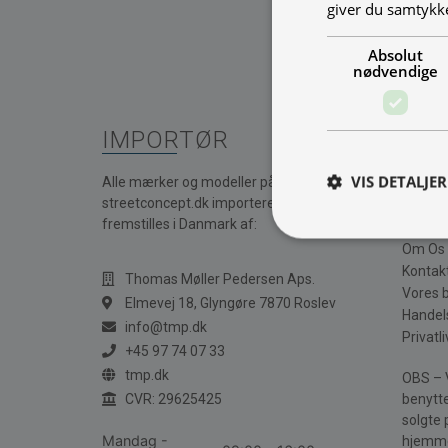
giver du samtykke
Absolut
nødvendige
IMPORTØR
INF
VIS DETALJER
Alle mærker og modeller på
Street
streetconcept.dk importeres eller
Deliver
fremstilles i Danmark af:
Barist
Om Os
Kontak
Thomas Møller Pedersen Aps.
Vores 
Elmevej 18, Glyngøre 7870 Roslev
Handel
info@tmp.dk
Privatli
+45 97 74 07 33
tmp.dk
OBS – V
benytte
CVR: 29625425
solgte 
Mandag -
hjemme