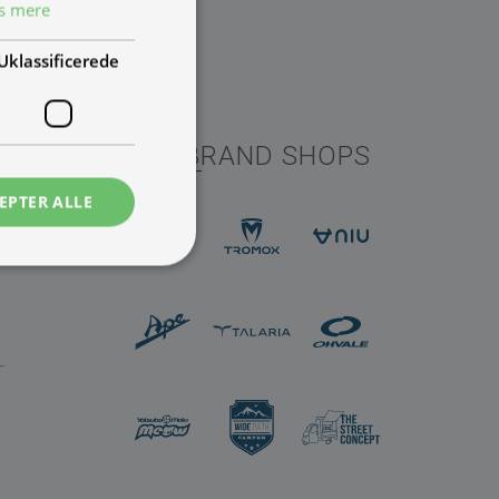
s mere
Uklassificerede
TMP BRAND SHOPS
EPTER ALLE