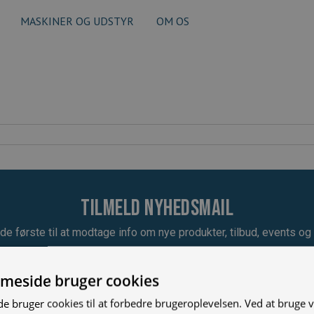
MASKINER OG UDSTYR
OM OS
Tilmeld nyhedsmail
de første til at modtage info om nye produkter, tilbud, events og u
meside bruger cookies
 bruger cookies til at forbedre brugeroplevelsen. Ved at bruge